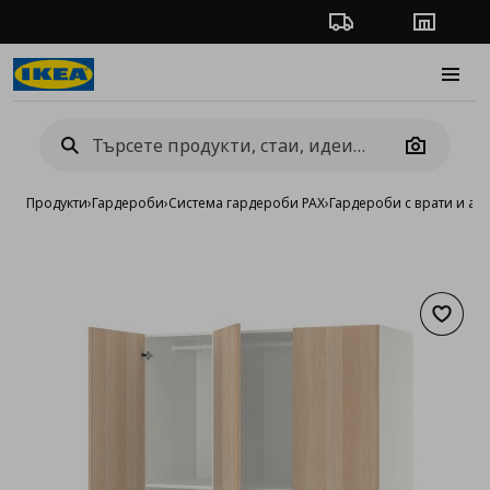
Проследяване на п
Магази
Burge
Camera
Продукти
›
Гардероби
›
Система гардероби PAX
›
Гардероби с врати и ак
Добав