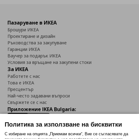
Пазаруване в ИКЕА
Брошури ИКЕА
Проектиране и дизайн
Ръководства за закупуване
Гаранции ИКЕА
Ваучер за подарък ИКЕА
Условия за връщане на закупени стоки
За ИКЕА
Работете с нас
Това е ИКЕА
Пресцентър
Най-често задавани въпроси
Свържете се с нас
Приложение IKEA Bulgaria:
Политика за използване на бисквитки
С избиране на опцията „Приемам всички“, Вие се съгласявате да