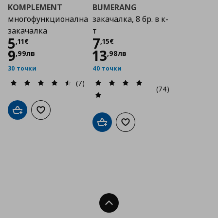
KOMPLEMENT
BUMERANG
многофункционална
закачалка, 8 бр. в к-
закачалка
т
Цена
5,11 €
Цена
7,15 €
5
7
,
11
€
,
15
€
9
13
,
99
лв
,
98
лв
30 точки
40 точки
(7)
(74)
Добави в кошницата
Добави към списъка с любими
Добави в кошницата
Добави към списъка с люб
Нагоре