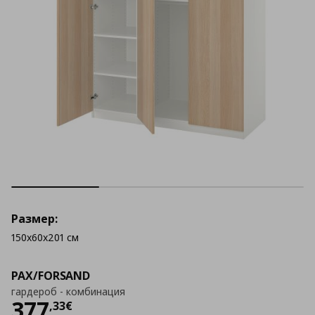
Размер:
150x60x201 см
PAX/FORSAND
гардероб - комбинация
Цена
377,33 €
377
,
33
€