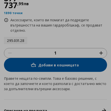
737
,
99
лв
1890 точки
Аксесоарите, които ви помагат да подредите
вътрешността на вашия гардероб/шкаф, се продават
отделно.
295.031.28
Добави в кошницата
Правете нещата по-семпли. Това е базово решение, с
което да започнете и което разполага с достатъчно място
за допълнителни вътрешни аксесоари.
Описание на продукта