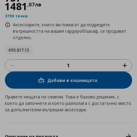
1481
,
07
лв
3790 точки
Аксесоарите, които ви помагат да подредите
вътрешността на вашия гардероб/шкаф, се продават
отделно.
695.817.13
Добави в кошницата
Правете нещата по-семпли. Това е базово решение, с
което да започнете и което разполага с достатъчно място
за допълнителни вътрешни аксесоари.
Описание на продукта