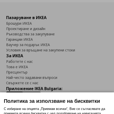
Пазаруване в ИКЕА
Брошури ИКЕА
Проектиране и дизайн
Ръководства за закупуване
Гаранции ИКЕА
Ваучер за подарък ИКЕА
Условия за връщане на закупени стоки
За ИКЕА
Работете с нас
Това е ИКЕА
Пресцентър
Най-често задавани въпроси
Свържете се с нас
Приложение IKEA Bulgaria:
Политика за използване на бисквитки
С избиране на опцията „Приемам всички“, Вие се съгласявате да
приемете всички бисквитки с цел подобряване на навигацията,