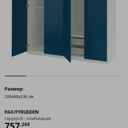
Размер:
200x60x236 см
PAX/FYRUDDEN
гардероб - комбинация
Цена
757,26 €
757
,
26
€