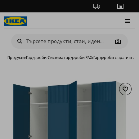
Проследяване на п
Магази
Burge
Camera
Продукти
›
Гардероби
›
Система гардероби PAX
›
Гардероби с врати и ак
Добав