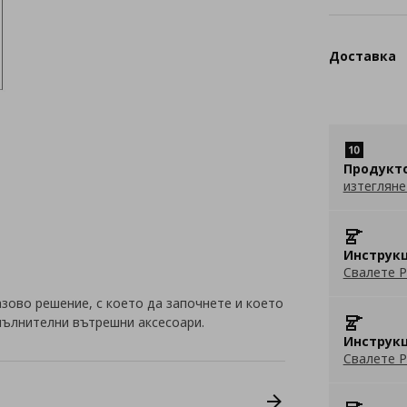
Доставка
Продукт
изтегляне
Инструкц
Свалете P
зово решение, с което да започнете и което
пълнителни вътрешни аксесоари.
Инструкц
Свалете P