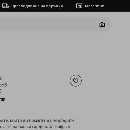
Проследяване на поръчка
Магазини
Camera
O
Добави към списъка с люб
ероб
а
349,21 €
€
лв
рите, които ви помагат да подредите
остта на вашия гардероб/шкаф, се