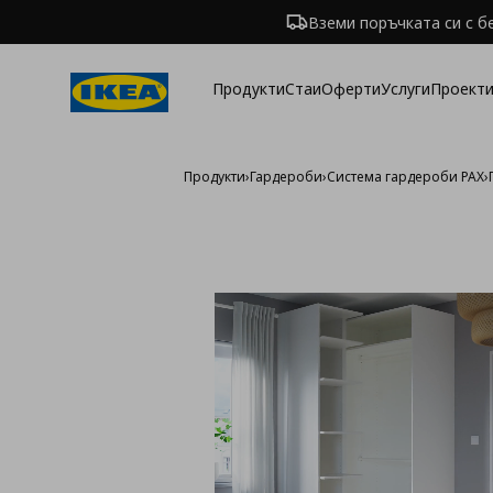
Вземи поръчката си с б
Продукти
Стаи
Оферти
Услуги
Проекти
Продукти
›
Гардероби
›
Система гардероби PAX
›