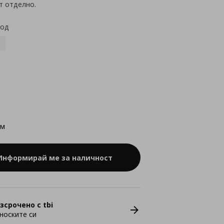
т отделно.
код
см
Информирай ме за наличност
зсрочено с tbi
носките си