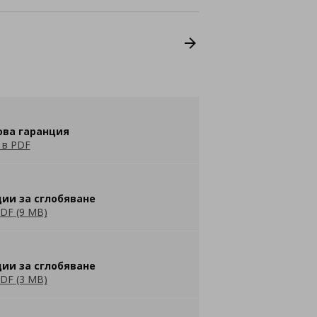
ова гаранция
 в PDF
ии за сглобяване
DF (9 MB)
ии за сглобяване
DF (3 MB)