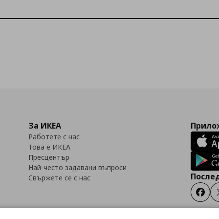
За ИКЕА
Прилож
Работете с нас
Това е ИКЕА
Пресцентър
Най-често задавани въпроси
Послед
Свържете се с нас
Faceb