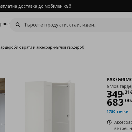
езплатна доставка до мобилен хъб
ране
Гардероби с врати и аксесоари
›
ъглов гардероб
PAX/GRIM
ъглов гард
Цен
349
,
21
683
,
00
1750 точки
Аксесоа
вътрешн