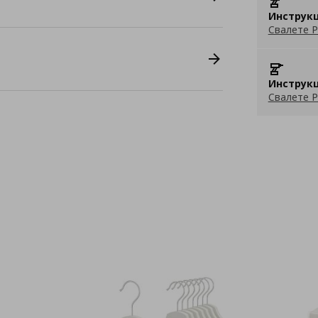
Инструкц
Свалете P
Инструкц
Свалете P