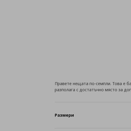
Правете нещата по-семпли. Това е ба
разполага с достатъчно място за до
Размери