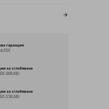
ова гаранция
 в PDF
ии за сглобяване
DF (308 KB)
ии за сглобяване
DF (730 KB)