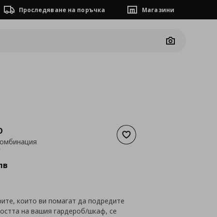
Проследяване на поръчка
Магазини
Camera
O
Добави към списъка с люб
комбинация
а
421,33 €
€
лв
рите, които ви помагат да подредите
остта на вашия гардероб/шкаф, се