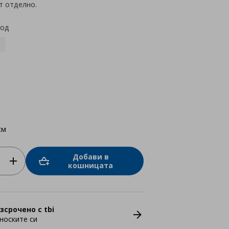
т отделно.
код
см
Добави в
кошницата
зсрочено с tbi
носките си