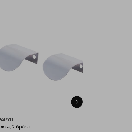
Next
PARYD
жка, 2 бр/к-т