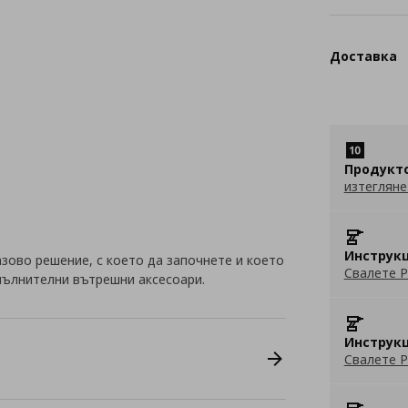
Доставка
Продукт
изтегляне
Инструкц
зово решение, с което да започнете и което
Свалете P
пълнителни вътрешни аксесоари.
Инструкц
Свалете P