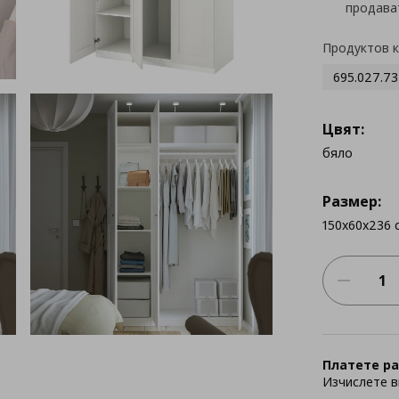
продава
Продуктов 
695.027.73
Цвят:
бяло
Размер:
150x60x236 
Платете ра
Изчислете в