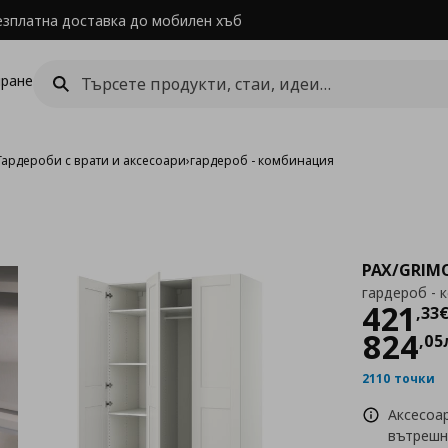
езплатна доставка до мобилен хъб
ране
Гардероби с врати и аксесоари
›
гардероб - комбинация
PAX/GRIM
гардероб - 
Цен
421
,
33
824
,
05
2110 точки
Аксесоа
вътрешн