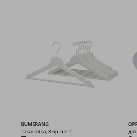
BUMERANG
OP
закачалка, 8 бр. в к-т
дръ