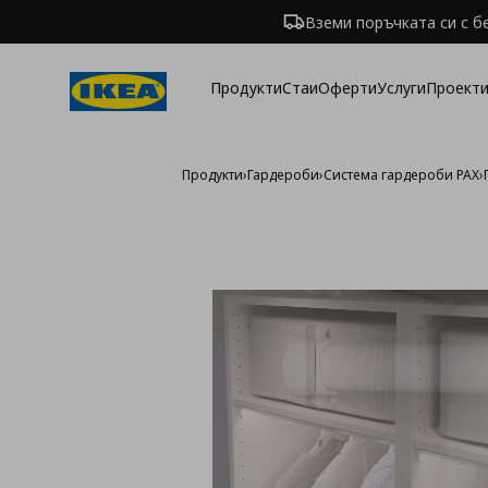
Вземи поръчката си с б
Продукти
Стаи
Оферти
Услуги
Проекти
Продукти
›
Гардероби
›
Система гардероби PAX
›