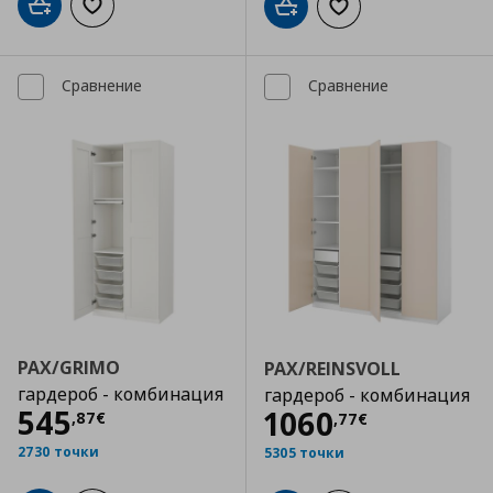
Добави в кошницата
Добави към списъка с любими
Добави в кошницата
Добави към списъка
Сравнение
Сравнение
PAX/GRIMO
PAX/REINSVOLL
гардероб - комбинация
гардероб - комбинация
Цена
545,87 €
545
Цена
1060,77 €
1060
,
87
€
,
77
€
2730 точки
5305 точки