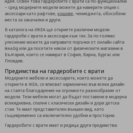
идея. Освен това гардеробите с врати са по-функционални
– сред модерните модели можете да намерите опция с
аксесоари като рафтове,
кошове
, чекмеджета, обособени
места за закачалки и други.
В каталога на ИКЕА ще откриете различни модели
гардероби с врати и аксесоари към тях. За по-голямо
улеснение можете да направите поръчки от онлайн сайта
ikea.bg или да посетите някои от физическите магазини в
България, които се намират в София, Варна, Бургас или
Пловдив.
Предимства на гардеробите с врати
Модерните мебели и аксесоарите, които можете да
откриете в IKEA, се вписват хармонично във всеки дизайн
на стаята благодарение на огромното разнообразие от
модели. Тези мебели могат да бъдат поставени в модерна
всекидневна, спалня с класически дизайн и дори детска
стая. Те имат представителен външен вид, като
същевременно са изключително удобни и просторни.
Гардеробите с врати имат и редица други предимства: