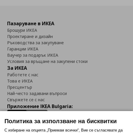
Пазаруване в ИКЕА
Брошури ИКЕА
Проектиране и дизайн
Ръководства за закупуване
Гаранции ИКЕА
Ваучер за подарък ИКЕА
Условия за връщане на закупени стоки
За ИКЕА
Работете с нас
Това е ИКЕА
Пресцентър
Най-често задавани въпроси
Свържете се с нас
Приложение IKEA Bulgaria:
Политика за използване на бисквитки
С избиране на опцията „Приемам всички“, Вие се съгласявате да