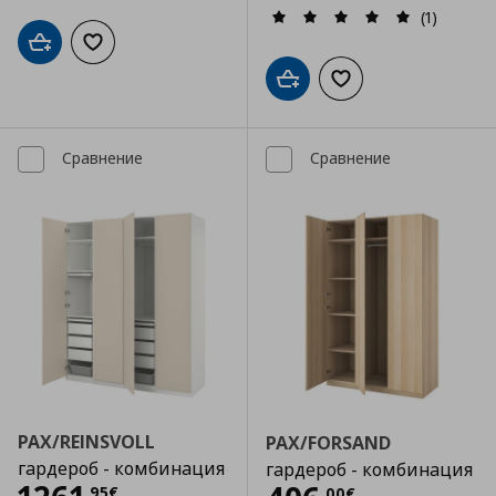
(1)
Добави в кошницата
Добави към списъка с любими
Добави в кошницата
Добави към списъка
Сравнение
Сравнение
PAX/REINSVOLL
PAX/FORSAND
гардероб - комбинация
гардероб - комбинация
,
95
€
,
00
€