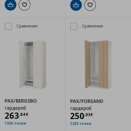
Добави в кошницата
Добави към списъка с любими
Добави в кошницата
Добави към списъка
Сравнение
Сравнение
PAX/BERGSBO
PAX/FORSAND
гардероб
гардероб
Цена
263,84 €
263
Цена
250,03 €
250
,
84
€
,
03
€
1320 точки
1255 точки