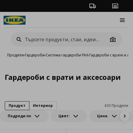
Проследяване на п
Магази
Burge
Camera
Продукти
›
Гардероби
›
Система гардероби PAX
›
Гардероби с врати и ак
Гардероби с врати и аксесоари
Продукт
Интериор
433 Продукти
Подреди по
Цвят:
Цена: