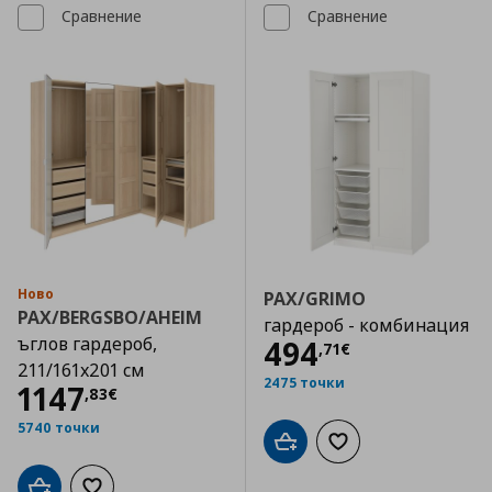
Сравнение
Сравнение
Ново
PAX/GRIMO
PAX/BERGSBO/AHEIM
гардероб - комбинация
ъглов гардероб,
Цена
494,71 €
494
,
71
€
211/161x201 см
2475 точки
Цена
1147,83 €
1147
,
83
€
5740 точки
Добави в кошницата
Добави към списъка