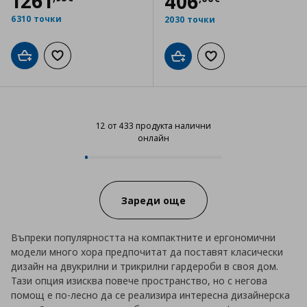
Цена
1261,95 €
1261
Цена
406,00 €
406
6310 точки
2030 точки
Добави в кошницата
Добави към списъка с любими
Добави в кошницата
Добави към списъка
12 от 433 продукта налични
онлайн
12 от 433 продукта налични онл
Progress:
Зареди още
Въпреки популярността на компактните и ергономични
модели много хора предпочитат да поставят класически
дизайн на двукрилни и трикрилни гардероби в своя дом.
Тази опция изисква повече пространство, но с негова
помощ е по-лесно да се реализира интересна дизайнерска