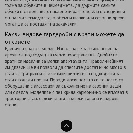
грижа за обувките в чекмеджета, да държите самите
обувки в отделение с наклонени рафтове или в специални
сгъваеми чекмеджета, а обемни шапки или сезонни дрехи
могат да се поставят на
закачалки
.
Какви видове гардероби с врати можете да
откриете
Единична врата – молив. Използва се за съхранение на
дрехи и е подходящ за малки пространства. Двойните
врати са идеални за малки апартаменти. Праволинейният
им дизайн ще ви позволи да спестите достатъчно място в
стаята. Трикрилните и четирикрилните са подходящи за
стаи с големи площи. Поради масивността си те често са
оборудвани с
аксесоари за съхранение
на сезонни вещи
или одеяла. Моделите с пет крила хармонично се вписват в
просторни стаи, селски къщи с високи тавани и широки
стени.
Нагоре