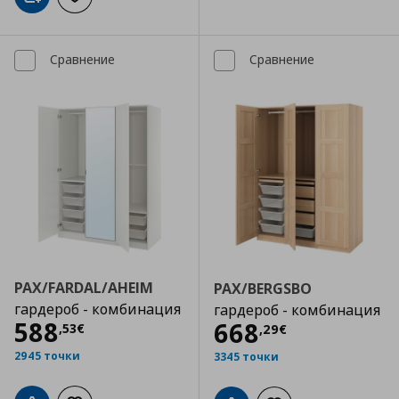
Добави в кошницата
Добави към списъка с любими
Сравнение
Сравнение
PAX/FARDAL/AHEIM
PAX/BERGSBO
гардероб - комбинация
гардероб - комбинация
Цена
588,53 €
588
Цена
668,29 €
668
,
53
€
,
29
€
2945 точки
3345 точки