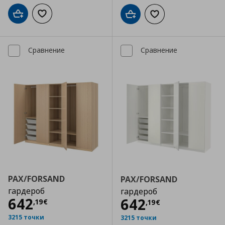
Добави в кошницата
Добави към списъка с любими
Добави в кошницата
Добави към списъка
Сравнение
Сравнение
PAX/FORSAND
PAX/FORSAND
гардероб
гардероб
Цена
642,19 €
642
Цена
642,19 €
642
,
19
€
,
19
€
3215 точки
3215 точки