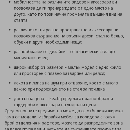
мобилността на различните видове и аксесоари ви
позволява да ги пренареждате от едно място на
друго, като по този начин променяте външния вид на
стаята;
различното вътрешно пространство и аксесоари ви
позволява съхранение на връхни дрехи, спално бельо,
обувки и други необходими неща;
разнообразие от дизайни – от класически стил до
минималистичен;
широк избор от размери – малък модел с едно крило
или просторен с плавно затваряне или релси;
лекота и липса на шум при отваряне, което е много
важно при подреждането на стая за почивка;
достъпна цена – ikea.bg предлагат разнообразни
гардероби и аксесоари на уникални цени.
Сред основните предимства може да се отбележи широка
гама от модели. Избирайки мебел за коридора с голям
брой отделения и рафтове, можете да разпределите зона
за всяка група вещи. Можете да съхранявате продукти за