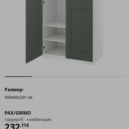
Размер:
100x60x201 см
PAX/GRIMO
гардероб - комбинация
Цена
232,11 €
232
,
11
€