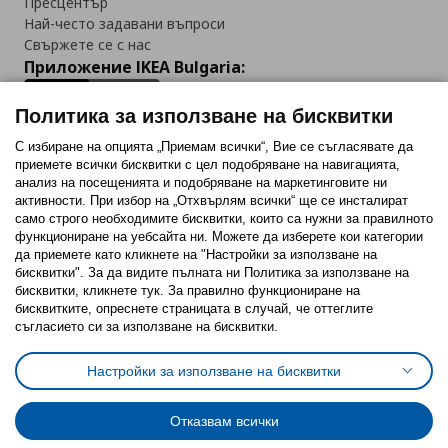
Пресцентър
Най-често задавани въпроси
Свържете се с нас
Приложение IKEA Bulgaria:
Политика за използване на бисквитки
С избиране на опцията „Приемам всички“, Вие се съгласявате да
приемете всички бисквитки с цел подобряване на навигацията,
Последвайте ни:
анализ на посещенията и подобряване на маркетинговите ни
активности. При избор на „Отхвърлям всички“ ще се инсталират
Facebook
Twitter
Youtube
Pinterest
Instagram
само строго необходимитe бисквитки, които са нужни за правилното
функциониране на уебсайта ни. Можете да изберете кои категории
да приемете като кликнете на "Настройки за използване на
бисквитки". За да видите пълната ни Политика за използване на
бисквитки, кликнете тук. За правилно функциониране на
бисквитките, опреснете страницата в случай, че оттеглите
съгласието си за използване на бисквитки.
Политика за използване на бисквитки (Cookies)
Избор на настройки за използване на бисквитки
Настройки за използване на бисквитки
Условия за ползване на ikea.bg
Обща политика за личните данни
Политика за защита на личните данни на ikea.bg
Общи условия на програма IKEA Family
Отказвам всички
Политика за защита на лични данни на програма IKEA Family