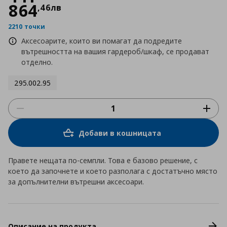
864
,
46
лв
2210 точки
Аксесоарите, които ви помагат да подредите
вътрешността на вашия гардероб/шкаф, се продават
отделно.
295.002.95
Добави в кошницата
Правете нещата по-семпли. Това е базово решение, с
което да започнете и което разполага с достатъчно място
за допълнителни вътрешни аксесоари.
Описание на продукта