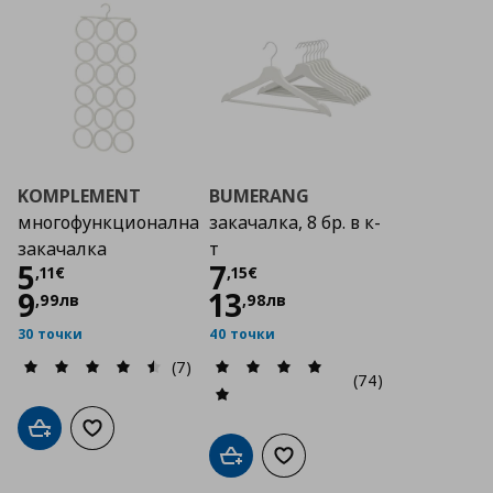
KOMPLEMENT
BUMERANG
многофункционална
закачалка, 8 бр. в к-
закачалка
т
Цена
5,11 €
Цена
7,15 €
5
7
,
11
€
,
15
€
9
13
,
99
лв
,
98
лв
30 точки
40 точки
(7)
(74)
Добави в кошницата
Добави към списъка с любими
Добави в кошницата
Добави към списъка с люб