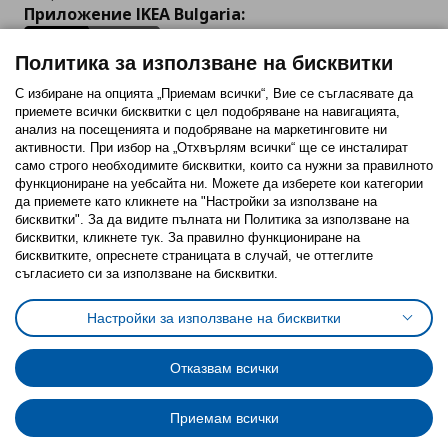
Приложение IKEA Bulgaria:
Политика за използване на бисквитки
С избиране на опцията „Приемам всички“, Вие се съгласявате да
приемете всички бисквитки с цел подобряване на навигацията,
Последвайте ни:
анализ на посещенията и подобряване на маркетинговите ни
активности. При избор на „Отхвърлям всички“ ще се инсталират
Facebook
Twitter
Youtube
Pinterest
Instagram
само строго необходимитe бисквитки, които са нужни за правилното
функциониране на уебсайта ни. Можете да изберете кои категории
да приемете като кликнете на "Настройки за използване на
бисквитки". За да видите пълната ни Политика за използване на
бисквитки, кликнете тук. За правилно функциониране на
бисквитките, опреснете страницата в случай, че оттеглите
съгласието си за използване на бисквитки.
Политика за използване на бисквитки (Cookies)
Избор на настройки за използване на бисквитки
Настройки за използване на бисквитки
Условия за ползване на ikea.bg
Обща политика за личните данни
Политика за защита на личните данни на ikea.bg
Общи условия на програма IKEA Family
Отказвам всички
Политика за защита на лични данни на програма IKEA Family
Приемам всички
© Inter-IKEA Systems B.V. 1999 - 2025