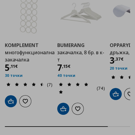
KOMPLEMENT
BUMERANG
OPPARYD
многофункционална
закачалка, 8 бр. в к-
дръжка, 2 
Цена
3
,
37
€
закачалка
т
Цена
5,11 €
Цена
7,15 €
5
7
,
11
€
,
15
€
20 точки
30 точки
40 точки
(7)
(74)
Добави в
До
Добави в кошницата
Добави към списъка с любими
Добави в кошницата
Добави към списъка с люб