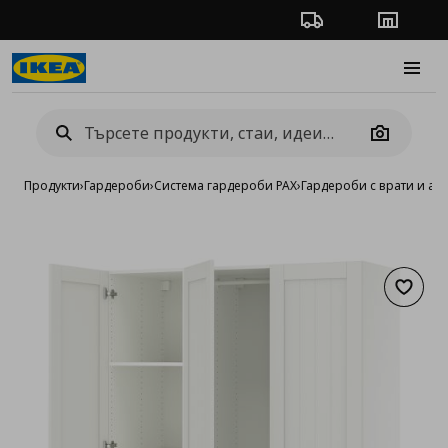
Проследяване на п
Магази
Burge
Camera
Продукти
›
Гардероби
›
Система гардероби PAX
›
Гардероби с врати и ак
Добав