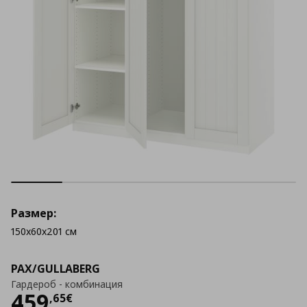
Размер:
150x60x201 см
PAX/GULLABERG
Гардероб - комбинация
Цена
459,65 €
459
,
65
€