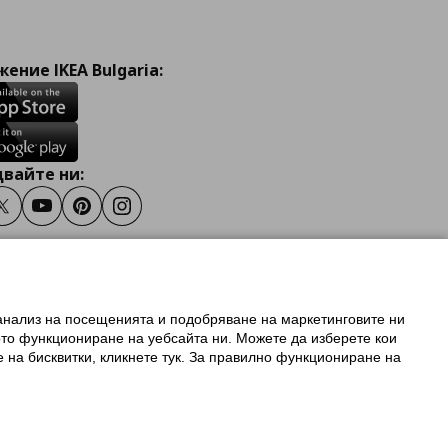
ение IKEA Bulgaria:
вайте ни:
ook
Twitter
Youtube
Pinterest
Instagram
 анализ на посещенията и подобряване на маркетинговите ни
олзване на ikea.bg
ото функциониране на уебсайта ни. Можете да изберете кои
 IKEA Family
е на бисквитки, кликнете тук. За правилно функциониране на