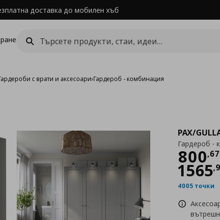
езплатна доставка до мобилен хъб
ране
Гардероби с врати и аксесоари
›
Гардероб - комбинация
PAX/GULL
Гардероб - 
Цен
800
,
67
1565
,
4005 точки
Аксесоа
вътрешн