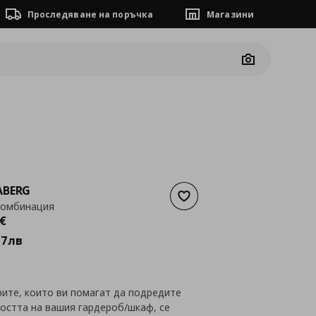
Проследяване на поръчка
Магазини
Camera
ABERG
Добави към списъка с люб
комбинация
а
800,67 €
€
97
лв
рите, които ви помагат да подредите
остта на вашия гардероб/шкаф, се