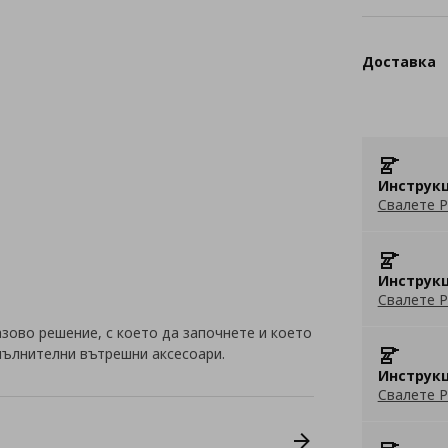
Доставка
Инструкц
Свалете P
Инструкц
Свалете P
зово решение, с което да започнете и което
пълнителни вътрешни аксесоари.
Инструкц
Свалете P