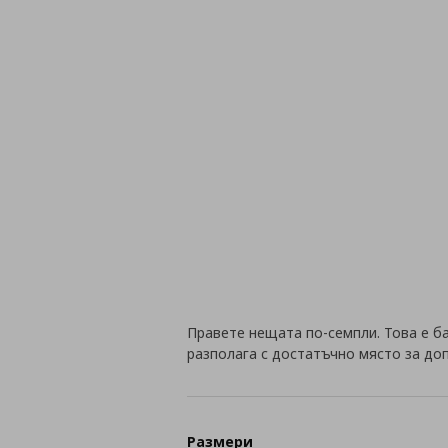
Правете нещата по-семпли. Това е ба
разполага с достатъчно място за до
Размери