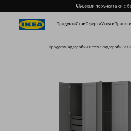
Вземи поръчката си с б
Продукти
Стаи
Оферти
Услуги
Проекти
Продукти
›
Гардероби
›
Система гардероби PAX
›