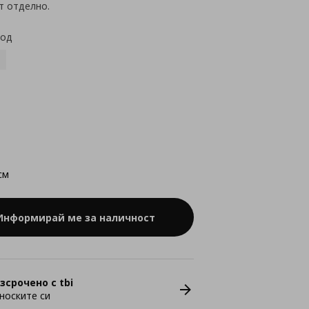
т отделно.
код
см
Информирай ме за наличност
зсрочено с tbi
носките си