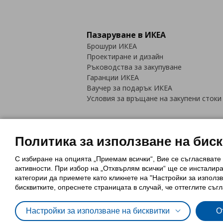
Пазаруване в ИКЕА
Брошури ИКЕА
Проектиране и дизайн
Ръководства за закупуване
Гаранции ИКЕА
Ваучер за подарък ИКЕА
Условия за връщане на закупени стоки
Политика за използване на бис
С избиране на опцията „Приемам всички“, Вие се съгласявате
Политика за използване на бискви
активности. При избор на „Отхвърлям всички“ ще се инсталир
Обща политика за личните данни
категории да приемете като кликнете на "Настройки за използв
Политика за защита на лични данн
бисквитките, опреснете страницата в случай, че оттеглите съгл
Настройки за използване на бисквитки
О