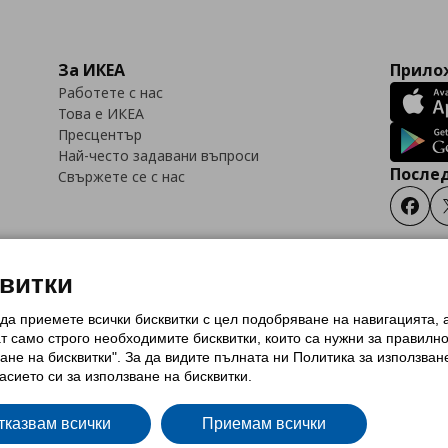
За ИКЕА
Прилож
Работете с нас
Това е ИКЕА
Пресцентър
Най-често задавани въпроси
Послед
Свържете се с нас
Faceb
квитки
 да приемете всички бисквитки с цел подобряване на навигацията,
тки (Cookies)
Избор на настройки за използване на бисквитки
Условия за п
ат само строго необходимитe бисквитки, които са нужни за правилн
Политика за защита на личните данни на ikea.bg
Общи условия на програма
ане на бисквитки". За да видите пълната ни Политика за използван
и на програма IKEA Family
асието си за използване на бисквитки.
тказвам всички
Приемам всички