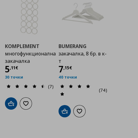
KOMPLEMENT
BUMERANG
многофункционална
закачалка, 8 бр. в к-
закачалка
т
Цена
5,11 €
Цена
7,15 €
5
7
,
11
€
,
15
€
30 точки
40 точки
(7)
(74)
Добави в кошницата
Добави към списъка с любими
Добави в кошницата
Добави към списъка с люб