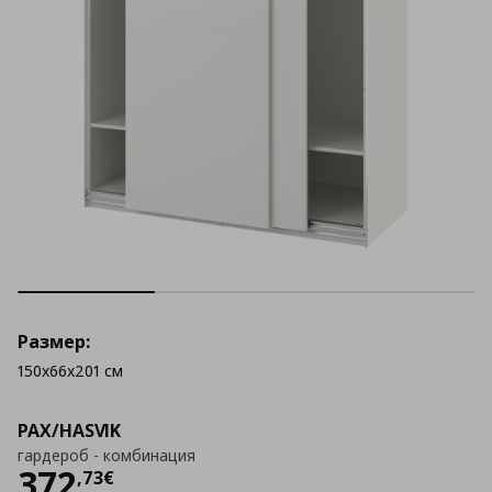
Размер:
150x66x201 см
PAX/HASVIK
гардероб - комбинация
Цена
372,73 €
372
,
73
€