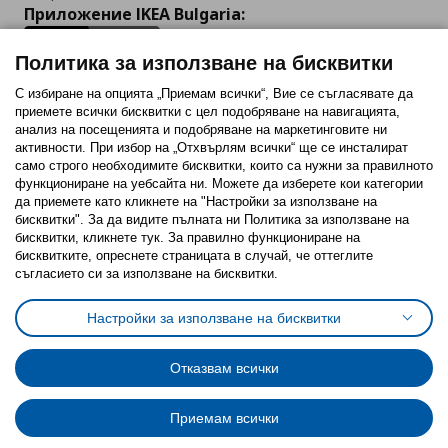
Приложение IKEA Bulgaria:
Политика за използване на бисквитки
С избиране на опцията „Приемам всички“, Вие се съгласявате да
приемете всички бисквитки с цел подобряване на навигацията,
Последвайте ни:
анализ на посещенията и подобряване на маркетинговите ни
активности. При избор на „Отхвърлям всички“ ще се инсталират
Facebook
Twitter
Youtube
Pinterest
Instagram
само строго необходимитe бисквитки, които са нужни за правилното
функциониране на уебсайта ни. Можете да изберете кои категории
да приемете като кликнете на "Настройки за използване на
бисквитки". За да видите пълната ни Политика за използване на
бисквитки, кликнете тук. За правилно функциониране на
бисквитките, опреснете страницата в случай, че оттеглите
съгласието си за използване на бисквитки.
Политика за използване на бисквитки (Cookies)
Избор на настройки за използване на бисквитки
Настройки за използване на бисквитки
Условия за ползване на ikea.bg
Обща политика за личните данни
Политика за защита на личните данни на ikea.bg
Общи условия на програма IKEA Family
Отказвам всички
Политика за защита на лични данни на програма IKEA Family
Приемам всички
© Inter-IKEA Systems B.V. 1999 - 2025