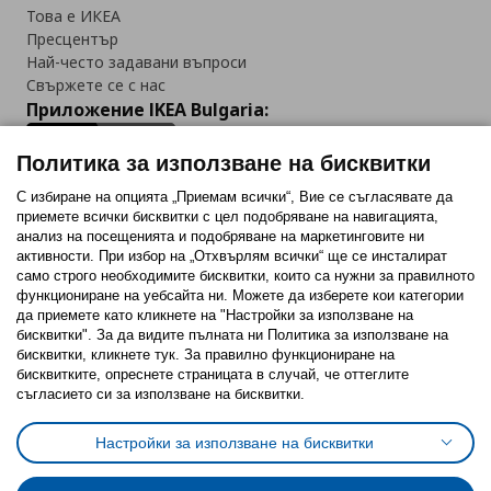
Това е ИКЕА
Пресцентър
Най-често задавани въпроси
Свържете се с нас
Приложение IKEA Bulgaria:
Политика за използване на бисквитки
С избиране на опцията „Приемам всички“, Вие се съгласявате да
приемете всички бисквитки с цел подобряване на навигацията,
Последвайте ни:
анализ на посещенията и подобряване на маркетинговите ни
активности. При избор на „Отхвърлям всички“ ще се инсталират
Facebook
Twitter
Youtube
Pinterest
Instagram
само строго необходимитe бисквитки, които са нужни за правилното
функциониране на уебсайта ни. Можете да изберете кои категории
да приемете като кликнете на "Настройки за използване на
бисквитки". За да видите пълната ни Политика за използване на
бисквитки, кликнете тук. За правилно функциониране на
бисквитките, опреснете страницата в случай, че оттеглите
съгласието си за използване на бисквитки.
Политика за използване на бисквитки (Cookies)
Избор на настройки за използване на бисквитки
Настройки за използване на бисквитки
Условия за ползване на ikea.bg
Обща политика за личните данни
Политика за защита на личните данни на ikea.bg