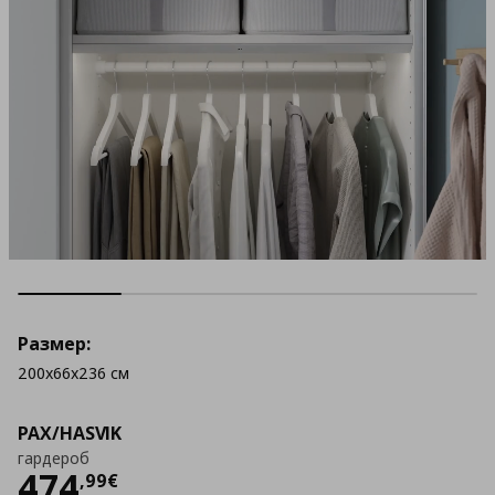
Размер:
200x66x236 см
PAX/HASVIK
гардероб
Цена
474,99 €
474
,
99
€