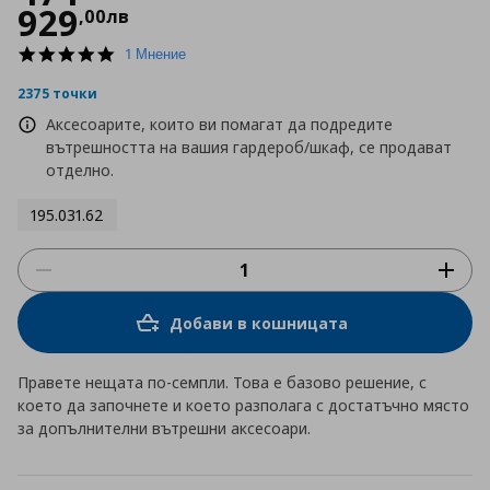
929
,
00
лв
5.0
1 Мнение
star
rating
2375 точки
Аксесоарите, които ви помагат да подредите
вътрешността на вашия гардероб/шкаф, се продават
отделно.
195.031.62
Добави в кошницата
Правете нещата по-семпли. Това е базово решение, с
което да започнете и което разполага с достатъчно място
за допълнителни вътрешни аксесоари.