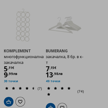
KOMPLEMENT
BUMERANG
многофункционална
закачалка, 8 бр. в к-
закачалка
т
Цена
5,11 €
Цена
7,15 €
5
7
,
11
€
,
15
€
9
13
,
99
лв
,
98
лв
30 точки
40 точки
(7)
(74)
Добави в кошницата
Добави към списъка с любими