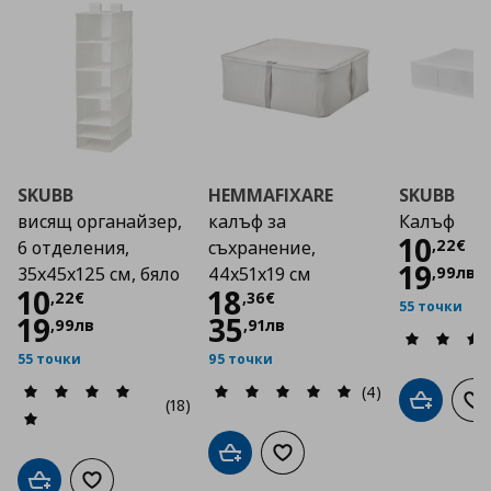
SKUBB
HEMMAFIXARE
SKUBB
висящ органайзер,
калъф за
Калъф
Цена
10
,
22
€
6 отделения,
съхранение,
19
,
99
лв
35x45x125 см, бяло
44x51x19 см
Цена
10,22 €
Цена
18,36 €
10
18
,
22
€
,
36
€
55 точки
19
35
,
99
лв
,
91
лв
55 точки
95 точки
(4)
(18)
Добави в
До
Добави в кошницата
Добави към списъка с люб
Добави в кошницата
Добави към списъка с любими