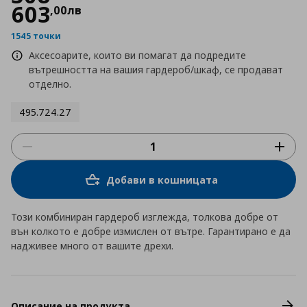
603
,
00
лв
1545 точки
Аксесоарите, които ви помагат да подредите
вътрешността на вашия гардероб/шкаф, се продават
отделно.
495.724.27
Добави в кошницата
Този комбиниран гардероб изглежда, толкова добре от
вън колкото е добре измислен от вътре. Гарантирано е да
надживее много от вашите дрехи.
Описание на продукта