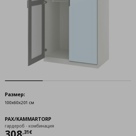
Размер:
100x60x201 см
PAX/KAMMARTORP
гардероб - комбинация
Цена
308,31 €
308
,
31
€