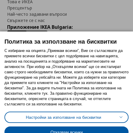
Това е ИКЕА
Пресцентър
Най-често задавани въпроси
Свържете се с нас
Приложение IKEA Bulgaria:
Политика за използване на бисквитки
С избиране на опцията „Приемам всички“, Вие се съгласявате да
приемете всички бисквитки с цел подобряване на навигацията,
Последвайте ни:
анализ на посещенията и подобряване на маркетинговите ни
активности. При избор на „Отхвърлям всички“ ще се инсталират
Facebook
Twitter
Youtube
Pinterest
Instagram
само строго необходимитe бисквитки, които са нужни за правилното
функциониране на уебсайта ни. Можете да изберете кои категории
да приемете като кликнете на "Настройки за използване на
бисквитки". За да видите пълната ни Политика за използване на
бисквитки, кликнете тук. За правилно функциониране на
бисквитките, опреснете страницата в случай, че оттеглите
съгласието си за използване на бисквитки.
Политика за използване на бисквитки (Cookies)
Избор на настройки за използване на бисквитки
Настройки за използване на бисквитки
Условия за ползване на ikea.bg
Обща политика за личните данни
Политика за защита на личните данни на ikea.bg
Общи условия на програма IKEA Family
Отказвам всички