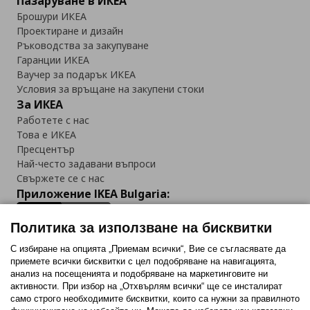
Пазаруване в ИКЕА
Брошури ИКЕА
Проектиране и дизайн
Ръководства за закупуване
Гаранции ИКЕА
Ваучер за подарък ИКЕА
Условия за връщане на закупени стоки
За ИКЕА
Работете с нас
Това е ИКЕА
Пресцентър
Най-често задавани въпроси
Свържете се с нас
Приложение IKEA Bulgaria:
Политика за използване на бисквитки
С избиране на опцията „Приемам всички“, Вие се съгласявате да
приемете всички бисквитки с цел подобряване на навигацията,
Последвайте ни:
анализ на посещенията и подобряване на маркетинговите ни
активности. При избор на „Отхвърлям всички“ ще се инсталират
Facebook
Twitter
Youtube
Pinterest
Instagram
само строго необходимитe бисквитки, които са нужни за правилното