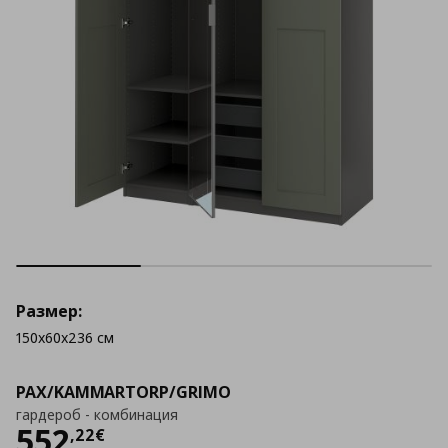
Размер:
150x60x236 см
PAX/KAMMARTORP/GRIMO
гардероб - комбинация
Цена
552,22 €
552
,
22
€