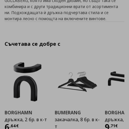
GULLABERG, която има сходен дизайн, но също така се
комбинира и с други традиционни врати от асортимента
ни. Подхождащата ѝ дръжка подчертава стила и се
монтира лесно с помощта на включените винтове.
Съчетава се добре с
BORGHAMN
BUMERANG
BORGHAM
дръжка, 2 бр. в к-т
закачалка, 8 бр. в к-
дръжка, 2 
Цена
6,64 €
Цена
6
9
,
64
€
,
71
€
т