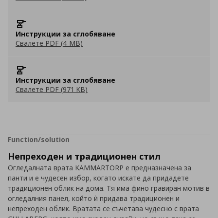
Инструкции за сглобяване
Свалете PDF (4 MB)
Инструкции за сглобяване
Свалете PDF (971 KB)
Function/solution
Непреходен и традиционен стил
Огледалната врата KAMMARTORP е предназначена за
панти и е чудесен избор, когато искате да придадете
традиционен облик на дома. Тя има фино гравиран мотив в
огледалния панел, който ѝ придава традиционен и
непреходен облик. Вратата се съчетава чудесно с врата