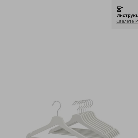
Инструкц
Свалете P