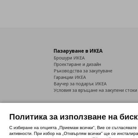
Пазаруване в ИКЕА
Брошури ИКЕА
Проектиране и дизайн
Ръководства за закупуване
Гаранции ИКЕА
Ваучер за подарък ИКЕА
Условия за връщане на закупени стоки
Политика за използване на бис
С избиране на опцията „Приемам всички“, Вие се съгласявате
Политика за използване на бискви
активности. При избор на „Отхвърлям всички“ ще се инсталир
Обща политика за личните данни