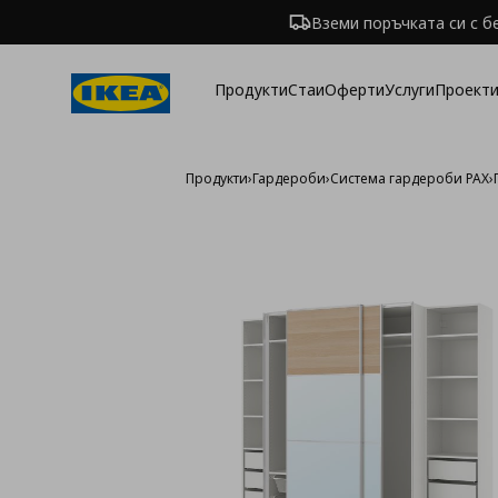
Вземи поръчката си с б
Продукти
Стаи
Оферти
Услуги
Проекти
Продукти
›
Гардероби
›
Система гардероби PAX
›