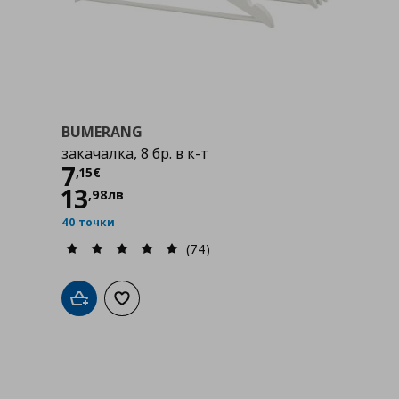
BUMERANG
закачалка, 8 бр. в к-т
Цена
7,15 €
7
,
15
€
13
,
98
лв
40 точки
(74)
Добави в кошницата
Добави към списъка с любими