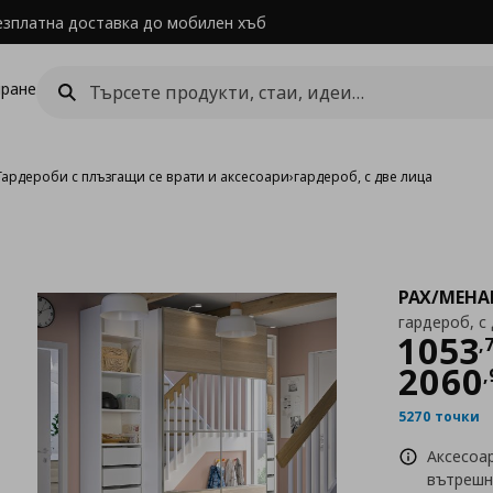
езплатна доставка до мобилен хъб
ране
Гардероби с плъзгащи се врати и аксесоари
›
гардероб, с две лица
PAX/MEHA
гардероб, с
Цен
1053
,
2060
,
5270 точки
Аксесоа
вътрешн