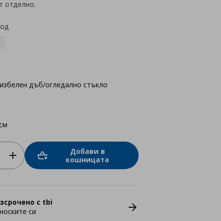
т отделно.
код
избелен дъб/огледално стъкло
см
Добави в
кошницата
зсрочено с tbi
носките си