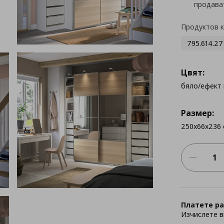
продава
Продуктов 
795.614.27
Цвят:
бяло/ефект 
Размер:
250x66x236 
Платете ра
Изчислете в