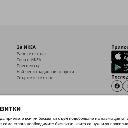
За ИКЕА
Прилож
Работете с нас
Това е ИКЕА
Пресцентър
Най-често задавани въпроси
Послед
Свържете се с нас
Faceb
квитки
 да приемете всички бисквитки с цел подобряване на навигацията,
тки (Cookies)
Избор на настройки за използване на бисквитки
Условия за п
ат само строго необходимитe бисквитки, които са нужни за правилн
Политика за защита на личните данни на ikea.bg
Общи условия на програма