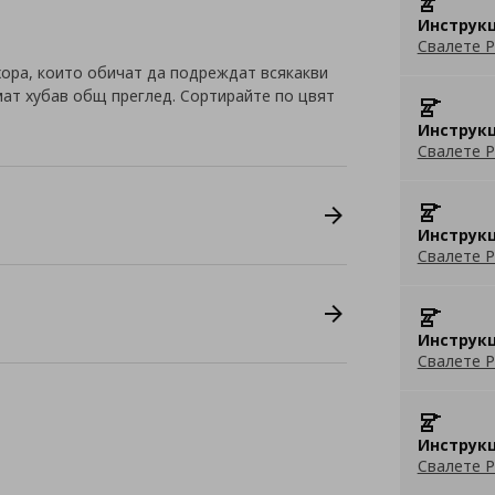
Инструкц
Свалете P
 хора, които обичат да подреждат всякакви
мат хубав общ преглед. Сортирайте по цвят
Инструкц
Свалете P
Инструкц
Свалете P
Инструкц
Свалете P
Инструкц
Свалете P