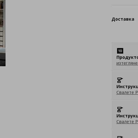
Доставка
Продукт
изтегляне
Инструкц
Свалете P
Инструкц
Свалете P