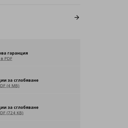
ова гаранция
 в PDF
ии за сглобяване
DF (4 MB)
ии за сглобяване
DF (724 KB)