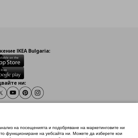
ение IKEA Bulgaria:
вайте ни:
ook
Twitter
Youtube
Pinterest
Instagram
 анализ на посещенията и подобряване на маркетинговите ни
олзване на ikea.bg
ото функциониране на уебсайта ни. Можете да изберете кои
 IKEA Family