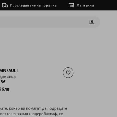
Проследяване на поръчка
Магазини
Camera
MN/AULI
Добави към списъка с люб
 две лица
а
1053,75 €
75
€
96
лв
рите, които ви помагат да подредите
остта на вашия гардероб/шкаф, се