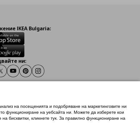
ение IKEA Bulgaria:
вайте ни:
ook
Twitter
Youtube
Pinterest
Instagram
 анализ на посещенията и подобряване на маркетинговите ни
олзване на ikea.bg
ото функциониране на уебсайта ни. Можете да изберете кои
 IKEA Family
е на бисквитки, кликнете тук. За правилно функциониране на