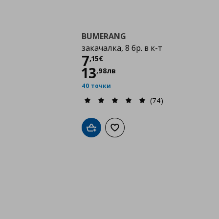
BUMERANG
закачалка, 8 бр. в к-т
Цена
7,15 €
7
,
15
€
13
,
98
лв
40 точки
(74)
Добави в кошницата
Добави към списъка с любими