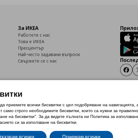
За ИКЕА
Прилож
Работете с нас
Това е ИКЕА
Пресцентър
Най-често задавани въпроси
Послед
Свържете се с нас
Faceb
квитки
 да приемете всички бисквитки с цел подобряване на навигацията,
тки (Cookies)
Избор на настройки за използване на бисквитки
Условия за п
ат само строго необходимитe бисквитки, които са нужни за правилн
Политика за защита на личните данни на ikea.bg
Общи условия на програма
ане на бисквитки". За да видите пълната ни Политика за използван
и на програма IKEA Family
асието си за използване на бисквитки.
тказвам всички
Приемам всички