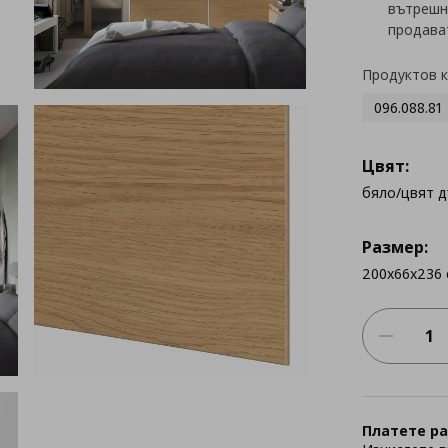
вътрешн
продава
Продуктов 
096.088.81
Цвят:
бяло/цвят д
Размер:
200x66x236 
Платете ра