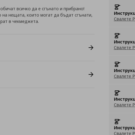
обичат всичко да е сгънато и прибрано!
Инструкц
 на нещата, които могат да бъдат сгънати,
Свалете P
ират в чекмеджета.
Инструкц
Свалете P
Инструкц
Свалете P
Инструкц
Свалете P
Инструкц
Свалете P