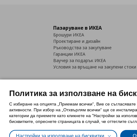
Пазаруване в ИКЕА
Брошури ИКЕА
Проектиране и дизайн
Ръководства за закупуване
Гаранции ИКЕА
Ваучер за подарък ИКЕА
Условия за връщане на закупени стоки
Политика за използване на бис
С избиране на опцията „Приемам всички“, Вие се съгласявате
Политика за използване на бискви
активности. При избор на „Отхвърлям всички“ ще се инсталир
Обща политика за личните данни
категории да приемете като кликнете на "Настройки за използв
Политика за защита на лични данн
бисквитките, опреснете страницата в случай, че оттеглите съгл
Настройки за използване на бисквитки
О