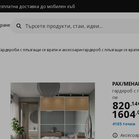
езплатна доставка до мобилен хъб
ране
Гардероби с плъзгащи се врати и аксесоари
›
гардероб с плъзгащи се врат
PAX/MEHA
гардероб с 
см
Цен
820
,
14
1604
,
4105 точки
Аксесоа