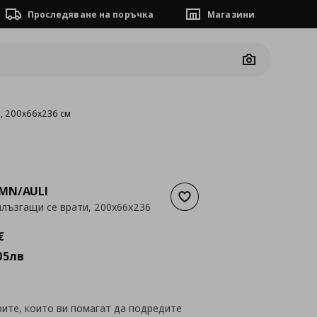
Проследяване на поръчка
Магазини
Camera
и, 200x66x236 см
MN/AULI
Добави към списъка с люб
плъзгащи се врати, 200x66x236
а
820,14 €
€
05
лв
рите, които ви помагат да подредите