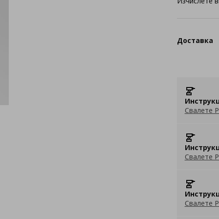
Изчислете в
Доставка
Инструкц
Свалете P
Инструкц
Свалете P
Инструкц
Свалете P