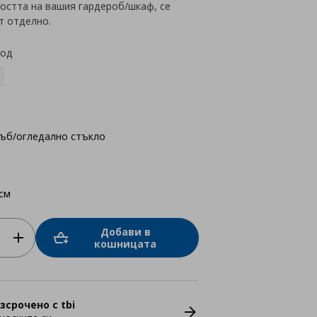
остта на вашия гардероб/шкаф, се
т отделно.
код
ъб/огледално стъкло
см
Добави в
кошницата
зсрочено с tbi