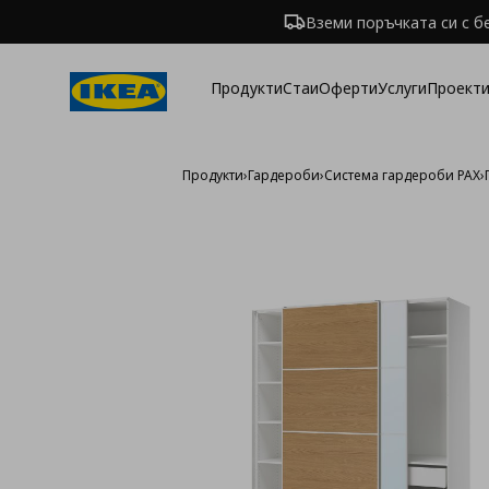
Вземи поръчката си с б
Продукти
Стаи
Оферти
Услуги
Проекти
Продукти
›
Гардероби
›
Система гардероби PAX
›