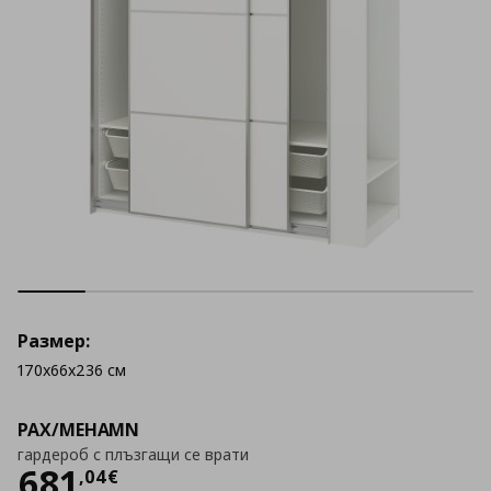
Размер:
170x66x236 см
PAX/MEHAMN
гардероб с плъзгащи се врати
Цена
681,04 €
681
,
04
€