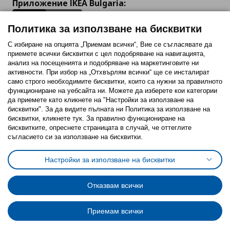
Приложение IKEA Bulgaria:
Политика за използване на бисквитки
С избиране на опцията „Приемам всички“, Вие се съгласявате да
приемете всички бисквитки с цел подобряване на навигацията,
Последвайте ни:
анализ на посещенията и подобряване на маркетинговите ни
активности. При избор на „Отхвърлям всички“ ще се инсталират
Facebook
Twitter
Youtube
Pinterest
Instagram
само строго необходимитe бисквитки, които са нужни за правилното
функциониране на уебсайта ни. Можете да изберете кои категории
да приемете като кликнете на "Настройки за използване на
бисквитки". За да видите пълната ни Политика за използване на
бисквитки, кликнете тук. За правилно функциониране на
бисквитките, опреснете страницата в случай, че оттеглите
съгласието си за използване на бисквитки.
Политика за използване на бисквитки (Cookies)
Избор на настройки за използване на бисквитки
Настройки за използване на бисквитки
Условия за ползване на ikea.bg
Обща политика за личните данни
Политика за защита на личните данни на ikea.bg
Общи условия на програма IKEA Family
Отказвам всички
Политика за защита на лични данни на програма IKEA Family
Приемам всички
© Inter-IKEA Systems B.V. 1999 - 2025