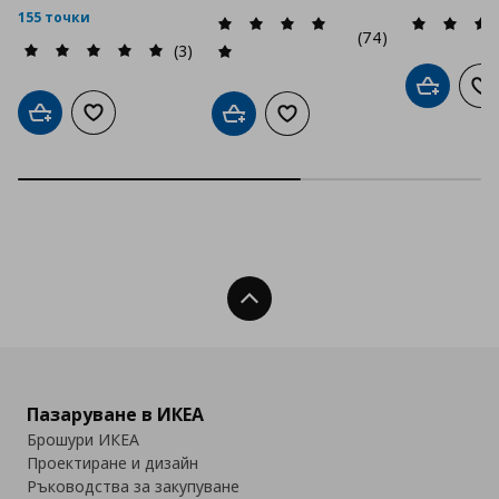
155 точки
(74)
(3)
Добави в
До
Добави в кошницата
Добави към списъка с любими
Добави в кошницата
Добави към списъка с люб
Нагоре
Пазаруване в ИКЕА
Брошури ИКЕА
Проектиране и дизайн
Ръководства за закупуване