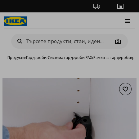
Проследяване на п
Магази
Burge
Camera
Продукти
›
Гардероби
›
Система гардероби PAX
›
Рамки за гардероби
›
рам
Добав