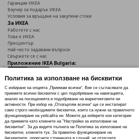
Гаранции ИКЕА
Ваучер за подарък ИКЕА
Условия за връщане на закупени стоки
За ИКЕА
Работете с нас
Това е ИКЕА
Пресцентър
Най-често задавани въпроси
Свържете се с нас
Приложение IKEA Bulgaria:
Политика за използване на бисквитки
С избиране на опцията „Приемам всички“, Вие се съгласявате да
приемете всички бисквитки с цел подобряване на навигацията,
Последвайте ни:
анализ на посещенията и подобряване на маркетинговите ни
активности. При избор на „Отхвърлям всички“ ще се инсталират
Facebook
Twitter
Youtube
Pinterest
Instagram
само строго необходимитe бисквитки, които са нужни за правилното
функциониране на уебсайта ни. Можете да изберете кои категории
да приемете като кликнете на "Настройки за използване на
бисквитки". За да видите пълната ни Политика за използване на
бисквитки, кликнете тук. За правилно функциониране на
бисквитките, опреснете страницата в случай, че оттеглите