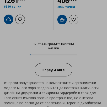
Цена
1261,95 €
1261
Цена
406,00 €
406
6310 точки
2030 точки
Добави в кошницата
Добави към списъка с любими
Добави в кошницата
Добави към списъка
12 от 434 продукта налични
онлайн
12 от 434 продукта налични онл
Progress:
Зареди още
Въпреки популярността на компактните и ергономични
модели много хора предпочитат да поставят класически
дизайн на двукрилни и трикрилни гардероби в своя дом.
Тази опция изисква повече пространство, но с негова
помощ е по-лесно да се реализира интересна дизайнерска