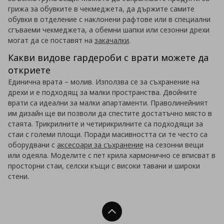
грижа за обувките в чекмеджета, да държите самите
обувки в отделение с наклонени рафтове или в специални
сгъваеми чекмеджета, а обемни шапки или сезонни дрехи
могат да се поставят на
закачалки
.
Какви видове гардероби с врати можете да
откриете
Единична врата – молив. Използва се за съхранение на
дрехи и е подходящ за малки пространства. Двойните
врати са идеални за малки апартаменти. Праволинейният
им дизайн ще ви позволи да спестите достатъчно място в
стаята. Трикрилните и четирикрилните са подходящи за
стаи с големи площи. Поради масивността си те често са
оборудвани с
аксесоари за съхранение
на сезонни вещи
или одеяла. Моделите с пет крила хармонично се вписват в
просторни стаи, селски къщи с високи тавани и широки
стени.
Нагоре