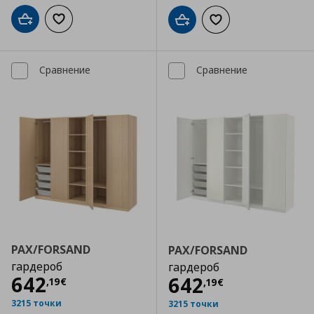
Добави в кошницата
Добави към списъка с любими
Добави в кошницата
Добави към списъка
Сравнение
Сравнение
PAX/FORSAND
PAX/FORSAND
гардероб
гардероб
Цена
642,19 €
642
Цена
642,19 €
642
,
19
€
,
19
€
3215 точки
3215 точки