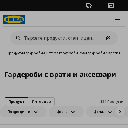
Проследяване на п
Магази
Burge
Camera
Продукти
›
Гардероби
›
Система гардероби PAX
›
Гардероби с врати и ак
Гардероби с врати и аксесоари
Продукт
Интериор
434 Продукти
Подреди по
Цвят:
Цена: