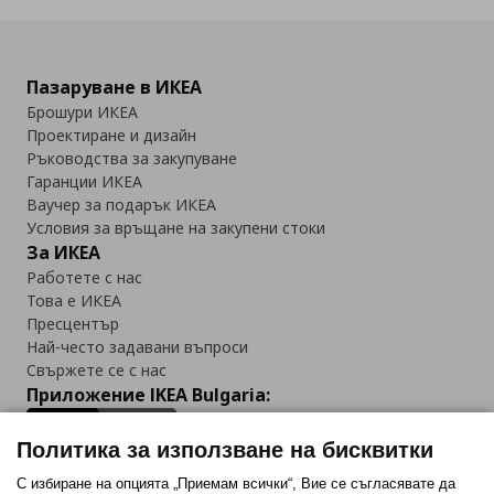
Пазаруване в ИКЕА
Брошури ИКЕА
Проектиране и дизайн
Ръководства за закупуване
Гаранции ИКЕА
Ваучер за подарък ИКЕА
Условия за връщане на закупени стоки
За ИКЕА
Работете с нас
Това е ИКЕА
Пресцентър
Най-често задавани въпроси
Свържете се с нас
Приложение IKEA Bulgaria:
Политика за използване на бисквитки
С избиране на опцията „Приемам всички“, Вие се съгласявате да