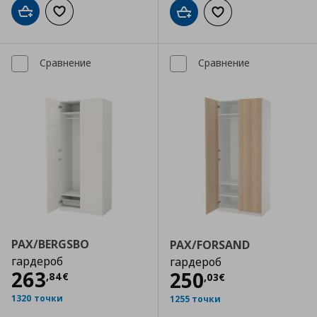
Добави в кошницата
Добави към списъка с любими
Добави в кошницата
Добави към списъка
Сравнение
Сравнение
PAX/BERGSBO
PAX/FORSAND
гардероб
гардероб
Цена
263,84 €
263
Цена
250,03 €
250
,
84
€
,
03
€
1320 точки
1255 точки