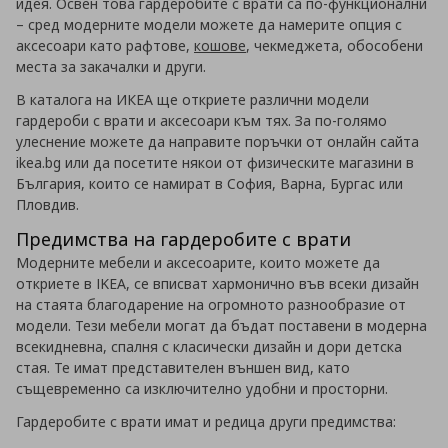
идея. Освен това гардеробите с врати са по-функционални
– сред модерните модели можете да намерите опция с
аксесоари като рафтове,
кошове
, чекмеджета, обособени
места за закачалки и други.
В каталога на ИКЕА ще откриете различни модели
гардероби с врати и аксесоари към тях. За по-голямо
улеснение можете да направите поръчки от онлайн сайта
ikea.bg или да посетите някои от физическите магазини в
България, които се намират в София, Варна, Бургас или
Пловдив.
Предимства на гардеробите с врати
Модерните мебели и аксесоарите, които можете да
откриете в IKEA, се вписват хармонично във всеки дизайн
на стаята благодарение на огромното разнообразие от
модели. Тези мебели могат да бъдат поставени в модерна
всекидневна, спалня с класически дизайн и дори детска
стая. Те имат представителен външен вид, като
същевременно са изключително удобни и просторни.
Гардеробите с врати имат и редица други предимства: