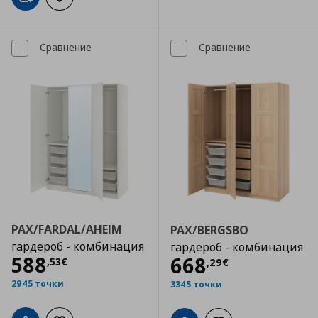
Добави в кошницата
Добави към списъка с любими
Сравнение
Сравнение
PAX/FARDAL/AHEIM
PAX/BERGSBO
гардероб - комбинация
гардероб - комбинация
Цена
588,53 €
588
Цена
668,29 €
668
,
53
€
,
29
€
2945 точки
3345 точки