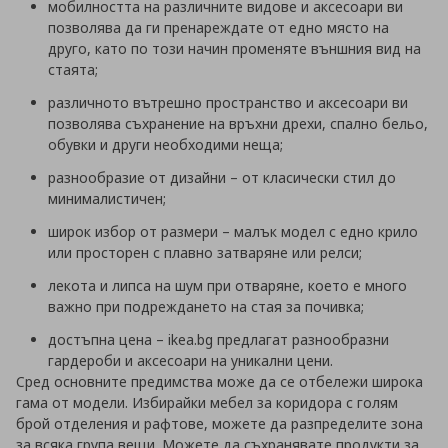
мобилността на различните видове и аксесоари ви
позволява да ги пренареждате от едно място на
друго, като по този начин променяте външния вид на
стаята;
различното вътрешно пространство и аксесоари ви
позволява съхранение на връхни дрехи, спално бельо,
обувки и други необходими неща;
разнообразие от дизайни – от класически стил до
минималистичен;
широк избор от размери – малък модел с едно крило
или просторен с плавно затваряне или релси;
лекота и липса на шум при отваряне, което е много
важно при подреждането на стая за почивка;
достъпна цена – ikea.bg предлагат разнообразни
гардероби и аксесоари на уникални цени.
Сред основните предимства може да се отбележи широка
гама от модели. Избирайки мебел за коридора с голям
брой отделения и рафтове, можете да разпределите зона
за всяка група вещи. Можете да съхранявате продукти за