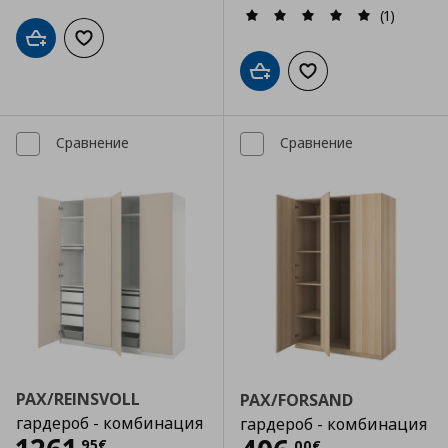
(1)
Добави в кошницата
Добави към списъка с любими
Добави в кошницата
Добави към списъка
Сравнение
Сравнение
PAX/REINSVOLL
PAX/FORSAND
гардероб - комбинация
гардероб - комбинация
,
95
€
,
00
€