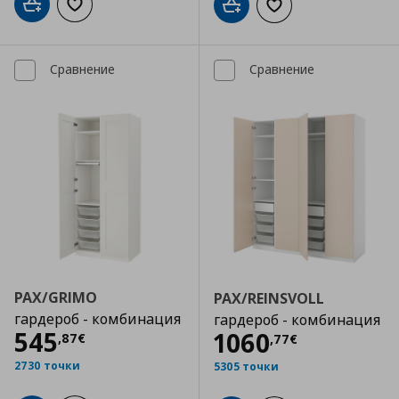
Добави в кошницата
Добави към списъка с любими
Добави в кошницата
Добави към списъка
Сравнение
Сравнение
PAX/GRIMO
PAX/REINSVOLL
гардероб - комбинация
гардероб - комбинация
Цена
545,87 €
545
Цена
1060,77 €
1060
,
87
€
,
77
€
2730 точки
5305 точки