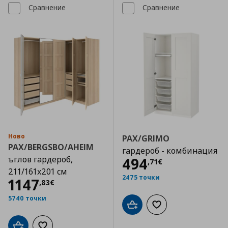
Сравнение
Сравнение
Ново
PAX/GRIMO
PAX/BERGSBO/AHEIM
гардероб - комбинация
ъглов гардероб,
Цена
494,71 €
494
,
71
€
211/161x201 см
2475 точки
Цена
1147,83 €
1147
,
83
€
5740 точки
Добави в кошницата
Добави към списъка