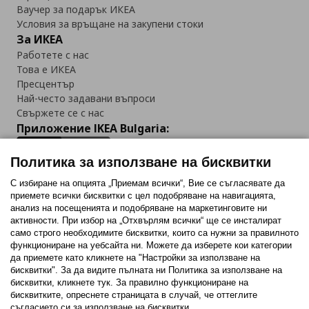
Ваучер за подарък ИКЕА
Условия за връщане на закупени стоки
За ИКЕА
Работете с нас
Това е ИКЕА
Пресцентър
Най-често задавани въпроси
Свържете се с нас
Приложение IKEA Bulgaria:
Политика за използване на бисквитки
С избиране на опцията „Приемам всички“, Вие се съгласявате да
приемете всички бисквитки с цел подобряване на навигацията,
Последвайте ни:
анализ на посещенията и подобряване на маркетинговите ни
активности. При избор на „Отхвърлям всички“ ще се инсталират
Facebook
Twitter
Youtube
Pinterest
Instagram
само строго необходимитe бисквитки, които са нужни за правилното
функциониране на уебсайта ни. Можете да изберете кои категории
да приемете като кликнете на "Настройки за използване на
бисквитки". За да видите пълната ни Политика за използване на
бисквитки, кликнете тук. За правилно функциониране на
бисквитките, опреснете страницата в случай, че оттеглите
съгласието си за използване на бисквитки.