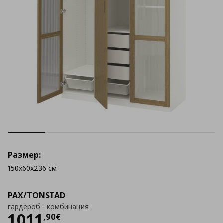
Размер:
150x60x236 см
PAX/TONSTAD
гардероб - комбинация
Цена
1011,90 €
1011
,
90
€