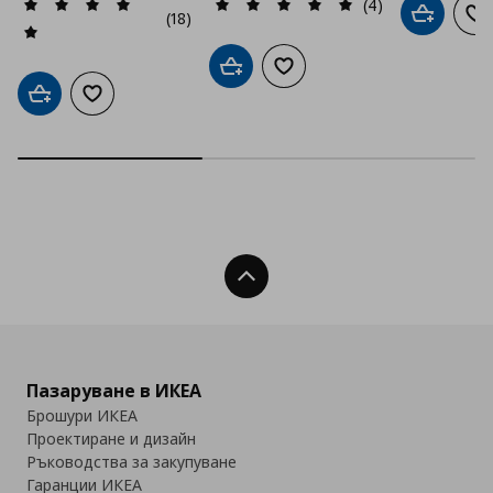
(4)
(18)
Добави в
До
Добави в кошницата
Добави към списъка с люб
Добави в кошницата
Добави към списъка с любими
Нагоре
Пазаруване в ИКЕА
Брошури ИКЕА
Проектиране и дизайн
Ръководства за закупуване
Гаранции ИКЕА