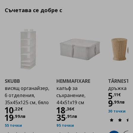
Съчетава се добре с
SKUBB
HEMMAFIXARE
TÄRNESTA
висящ органайзер,
калъф за
дръжка
Цена
5
,
11
€
6 отделения,
съхранение,
9
,
99
лв
35x45x125 см, бяло
44x51x19 см
Цена
10,22 €
Цена
18,36 €
10
18
,
22
€
,
36
€
30 точки
19
35
,
99
лв
,
91
лв
55 точки
95 точки