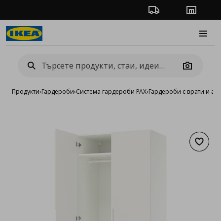
Проследяване на п
Магази
Burge
Camera
Продукти
›
Гардероби
›
Система гардероби PAX
›
Гардероби с врати и ак
Добав