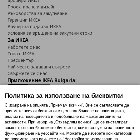
Брошури ИКЕА
Проектиране и дизайн
Ръководства за закупуване
Гаранции ИКЕА
Ваучер за подарък ИКЕА
Условия за връщане на закупени стоки
За ИКЕА
Работете с нас
Това е ИКЕА
Пресцентър
Най-често задавани въпроси
Свържете се с нас
Приложение IKEA Bulgaria:
Политика за използване на бисквитки
С избиране на опцията „Приемам всички“, Вие се съгласявате да
приемете всички бисквитки с цел подобряване на навигацията,
Последвайте ни:
анализ на посещенията и подобряване на маркетинговите ни
активности. При избор на „Отхвърлям всички“ ще се инсталират
Facebook
Twitter
Youtube
Pinterest
Instagram
само строго необходимитe бисквитки, които са нужни за правилното
функциониране на уебсайта ни. Можете да изберете кои категории
да приемете като кликнете на "Настройки за използване на