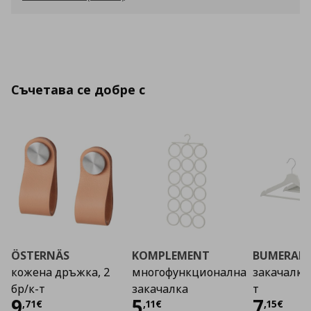
Съчетава се добре с
ÖSTERNÄS
KOMPLEMENT
BUMERAN
кожена дръжка, 2
многофункционална
закачалка, 
бр/к-т
закачалка
т
Цена
9,71 €
Цена
5,11 €
Цена
9
5
7
,
71
€
,
11
€
,
15
€