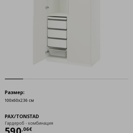
Размер:
100x60x236 см
PAX/TONSTAD
Гардероб - комбинация
Цена
590,06 €
590
,
06
€