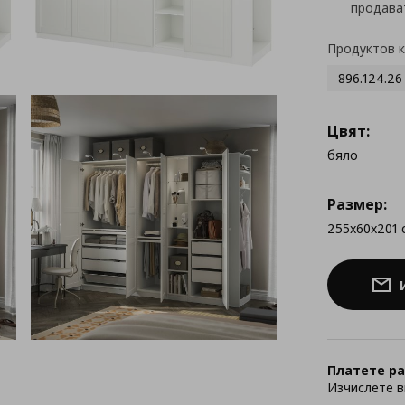
продава
Продуктов 
896.124.26
Цвят:
бяло
Размер:
255x60x201 
Платете ра
Изчислете в