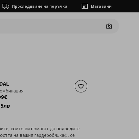
Проследяване на поръчка
Магазини
Camera
DAL
Добави към списъка с люб
комбинация
а
1248,09 €
09
€
05
лв
рите, които ви помагат да подредите
остта на вашия гардероб/шкаф, се