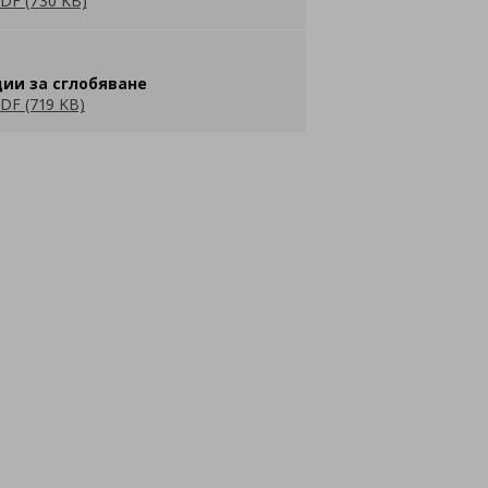
DF (730 KB)
ии за сглобяване
DF (719 KB)