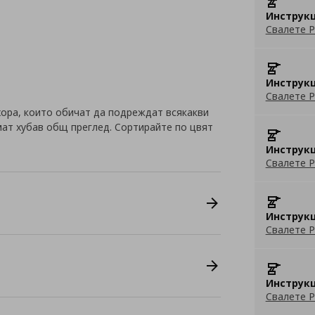
Инструкц
Свалете P
Инструкц
Свалете P
 хора, които обичат да подреждат всякакви
мат хубав общ преглед. Сортирайте по цвят
Инструкц
Свалете P
Инструкц
Свалете P
Инструкц
Свалете P