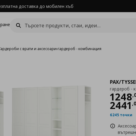
езплатна доставка до мобилен хъб
ране
Гардероби с врати и аксесоари
›
гардероб - комбинация
PAX/TYSSE
гардероб - 
Цен
1248
,
2441
,
6245 точки
Аксесоа
вътрешн