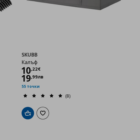
SKUBB
Калъф
Цена
10,22 €
10
,
22
€
19
,
99
лв
55 точки
(8)
Добави в кошницата
Добави към списъка с любими