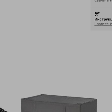
Свалете P
Инструкц
Свалете P