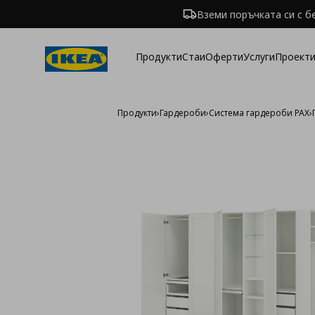
Вземи поръчката си с б
Продукти
Стаи
Оферти
Услуги
Проекти
Продукти
›
Гардероби
›
Система гардероби PAX
›