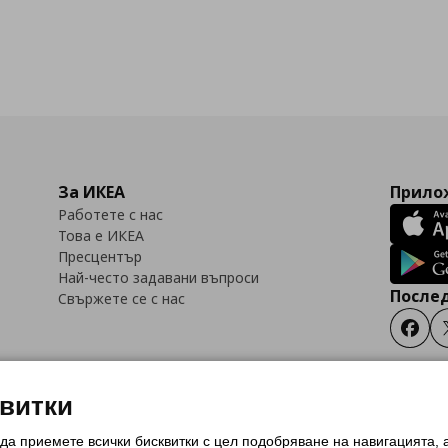
За ИКЕА
Прилож
Работете с нас
Това е ИКЕА
Пресцентър
Най-често задавани въпроси
Послед
Свържете се с нас
Faceb
квитки
 да приемете всички бисквитки с цел подобряване на навигацията,