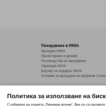
Пазаруване в ИКЕА
Брошури ИКЕА
Проектиране и дизайн
Ръководства за закупуване
Гаранции ИКЕА
Ваучер за подарък ИКЕА
Условия за връщане на закупени стоки
Политика за използване на бис
С избиране на опцията „Приемам всички“, Вие се съгласявате