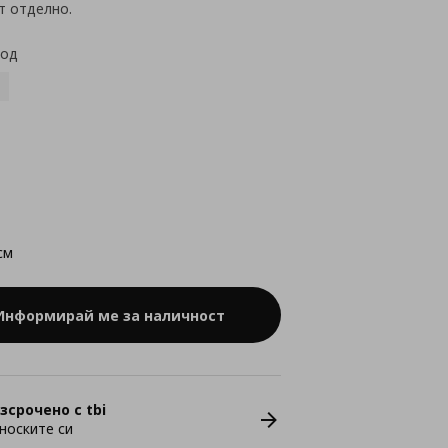
т отделно.
код
см
Информирай ме за наличност
зсрочено с tbi
носките си