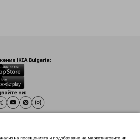
ение IKEA Bulgaria:
вайте ни:
ook
Twitter
Youtube
Pinterest
Instagram
 анализ на посещенията и подобряване на маркетинговите ни