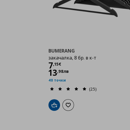
BUMERANG
закачалка, 8 бр. в к-т
Цена
7,15 €
7
,
15
€
13
,
98
лв
40 точки
(25)
Добави в кошницата
Добави към списъка с любими