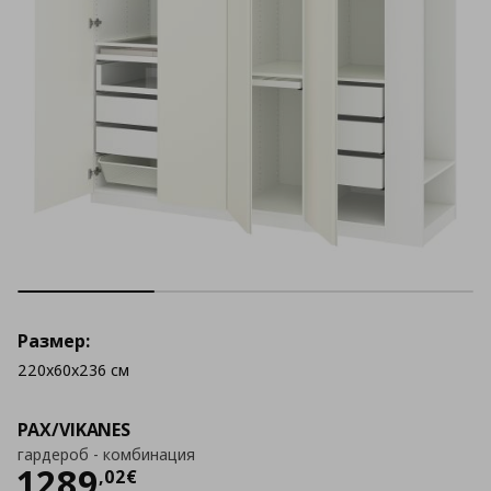
Размер:
220x60x236 см
PAX/VIKANES
гардероб - комбинация
Цена
1289,02 €
1289
,
02
€