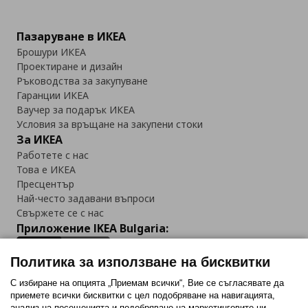
Пазаруване в ИКЕА
Брошури ИКЕА
Проектиране и дизайн
Ръководства за закупуване
Гаранции ИКЕА
Ваучер за подарък ИКЕА
Условия за връщане на закупени стоки
За ИКЕА
Работете с нас
Това е ИКЕА
Пресцентър
Най-често задавани въпроси
Свържете се с нас
Приложение IKEA Bulgaria:
Политика за използване на бисквитки
С избиране на опцията „Приемам всички“, Вие се съгласявате да
приемете всички бисквитки с цел подобряване на навигацията,
Последвайте ни:
анализ на посещенията и подобряване на маркетинговите ни