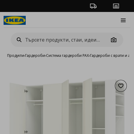
Проследяване на п
Магази
Burge
Camera
Продукти
›
Гардероби
›
Система гардероби PAX
›
Гардероби с врати и ак
Добав