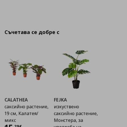
Съчетава се добре с
CALATHEA
FEJKA
саксийно растение,
изкуствено
19 см, Калатея/
саксийно растение,
микс
Монстера, за
,
29
€