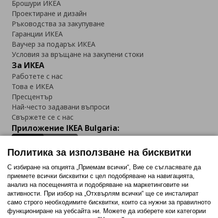
Брошури ИКЕА
Проектиране и дизайн
Ръководства за закупуване
Гаранции ИКЕА
Ваучер за подарък ИКЕА
Условия за връщане на закупени стоки
За ИКЕА
Работете с нас
Това е ИКЕА
Пресцентър
Най-често задавани въпроси
Свържете се с нас
Приложение IKEA Bulgaria:
Политика за използване на бисквитки
С избиране на опцията „Приемам всички“, Вие се съгласявате да
приемете всички бисквитки с цел подобряване на навигацията,
Последвайте ни:
анализ на посещенията и подобряване на маркетинговите ни
активности. При избор на „Отхвърлям всички“ ще се инсталират
Facebook
Twitter
Youtube
Pinterest
Instagram
само строго необходимитe бисквитки, които са нужни за правилното
функциониране на уебсайта ни. Можете да изберете кои категории