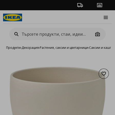
Проследяване на п
Магази
Burge
Camera
Продукти
›
Декорация
›
Растения, саксии и цветарници
›
Саксии и кашпи
›
Добав