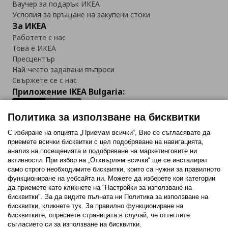
Ваучер за подарък ИКЕА
Условия за връщане на закупени стоки
За ИКЕА
Работете с нас
Това е ИКЕА
Пресцентър
Най-често задавани въпроси
Свържете се с нас
Приложение IKEA Bulgaria:
Политика за използване на бисквитки
С избиране на опцията „Приемам всички“, Вие се съгласявате да
приемете всички бисквитки с цел подобряване на навигацията,
Последвайте ни:
анализ на посещенията и подобряване на маркетинговите ни
активности. При избор на „Отхвърлям всички“ ще се инсталират
Facebook
Twitter
Youtube
Pinterest
Instagram
само строго необходимитe бисквитки, които са нужни за правилното
функциониране на уебсайта ни. Можете да изберете кои категории
да приемете като кликнете на "Настройки за използване на
бисквитки". За да видите пълната ни Политика за използване на
бисквитки, кликнете тук. За правилно функциониране на
бисквитките, опреснете страницата в случай, че оттеглите
съгласието си за използване на бисквитки.
Политика за използване на бисквитки (Cookies)