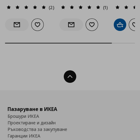
(2)
(1)
Добави към списъка с любими
Добави към списъка с
Добави в
До
Информирай ме за наличност
Информирай ме за наличност
Нагоре
Пазаруване в ИКЕА
Брошури ИКЕА
Проектиране и дизайн
Ръководства за закупуване
Гаранции ИКЕА