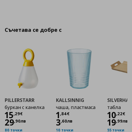
Съчетава се добре с
PILLERSTARR
KALLSINNIG
SILVERHA
буркан с канелка
чаша, пластмаса
табла
Цена
15,29 €
Цена
1,84 €
Цена
15
1
10
,
29
€
,
84
€
,
22
€
29
3
19
,
90
лв
,
60
лв
,
99
лв
80 точки
10 точки
55 точки