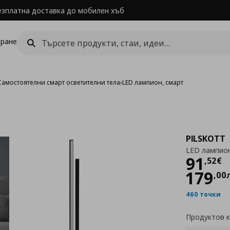
езплатна доставка до мобилен хъб
ране
Самостоятелни смарт осветителни тела
›
LED лампион, смарт
PILSKOTT
LED лампион
Цен
91
,
52
€
179
,
00
460 точки
Продуктов 