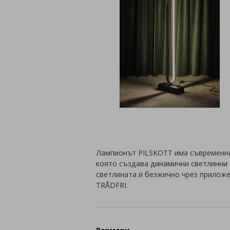
Лампионът PILSKOTT има съвременна
която създава динамични светлинни
светлината ѝ безжично чрез прилож
TRÅDFRI.