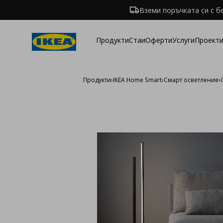
Вземи поръчката си с б
Продукти
Стаи
Оферти
Услуги
Проекти
Продукти
›
IKEA Home Smart
›
Смарт oсветление
›