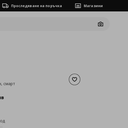
Проследяване на поръчка
Магазини
Camera
Добави към списъка с люб
, смарт
а
91,52 €
лв
код