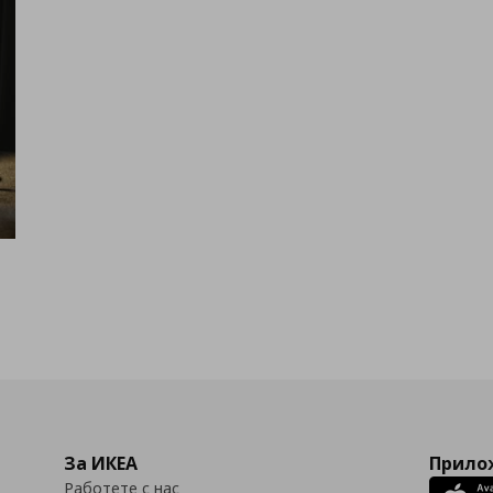
За ИКЕА
Прилож
Работете с нас