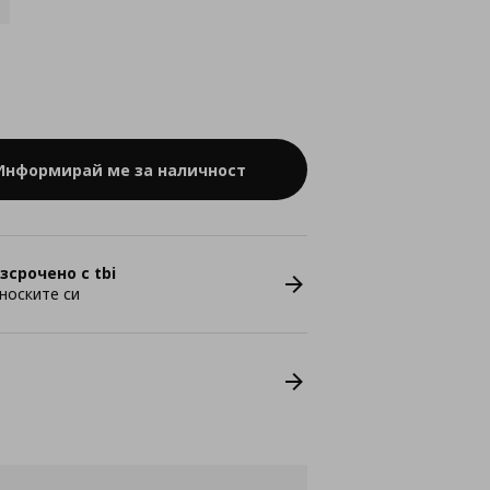
Информирай ме за наличност
зсрочено с tbi
носките си