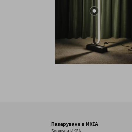
Пазаруване в ИКЕА
Брошури ИКЕА