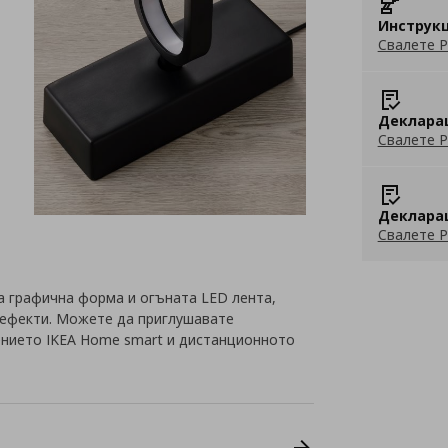
Инструкц
Свалете P
Деклара
Свалете P
Деклара
Свалете P
 графична форма и огъната LED лента,
 ефекти. Можете да приглушавате
ението IKEA Home smart и дистанционното