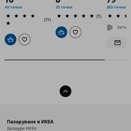
45 точки
25 точки
205 точки
(5)
(15)
Затъм
Добави в кошницата
Добави към списъка с люб
Добави в кошницата
Добави към списъка с любими
Информ
Нагоре
Пазаруване в ИКЕА
Брошури ИКЕА