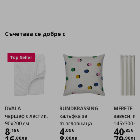
Съчетава се добре с
Top Seller
DVALA
RUNDKRASSING
MERETE
чаршаф с ластик,
калъфка за
завеси, к-т
90x200 см
възглавница
145x300 б
Цена
8,18 €
Цена
4,09 €
Цена
8
4
40
,
18
€
,
09
€
,
85
€
16
8
79
,
00
лв
,
00
лв
,
90
лв