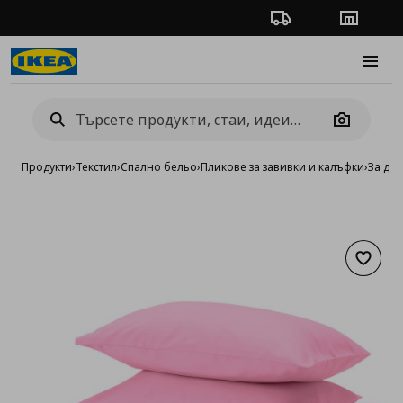
Проследяване на п
Магази
Burge
Camera
Продукти
›
Текстил
›
Спално бельо
›
Пликове за завивки и калъфки
›
За дв
Добав