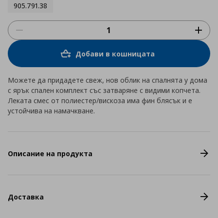
905.791.38
Добави в кошницата
Можете да придадете свеж, нов облик на спалнята у дома
с ярък спален комплект със затваряне с видими копчета.
Леката смес от полиестер/вискоза има фин блясък и е
устойчива на намачкване.
Описание на продукта
Доставка