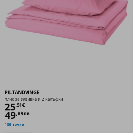
PILTANDVINGE
плик за завивка и 2 калъфки
Цена
25,51 €
25
,
51
€
49
,
89
лв
130 точки