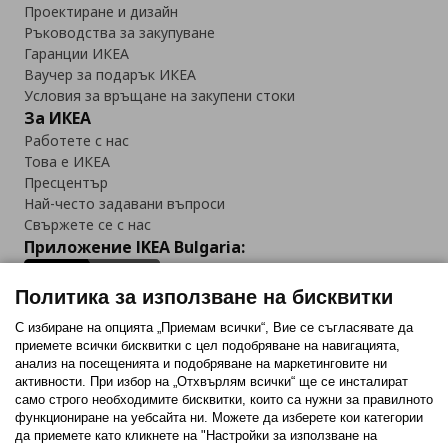
Проектиране и дизайн
Ръководства за закупуване
Гаранции ИКЕА
Ваучер за подарък ИКЕА
Условия за връщане на закупени стоки
За ИКЕА
Работете с нас
Това е ИКЕА
Пресцентър
Най-често задавани въпроси
Свържете се с нас
Приложение IKEA Bulgaria:
Политика за използване на бисквитки
С избиране на опцията „Приемам всички“, Вие се съгласявате да
приемете всички бисквитки с цел подобряване на навигацията,
Последвайте ни:
анализ на посещенията и подобряване на маркетинговите ни
активности. При избор на „Отхвърлям всички“ ще се инсталират
Facebook
Twitter
Youtube
Pinterest
Instagram
само строго необходимитe бисквитки, които са нужни за правилното
функциониране на уебсайта ни. Можете да изберете кои категории
да приемете като кликнете на "Настройки за използване на