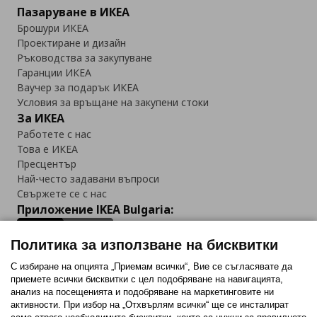
Пазаруване в ИКЕА
Брошури ИКЕА
Проектиране и дизайн
Ръководства за закупуване
Гаранции ИКЕА
Ваучер за подарък ИКЕА
Условия за връщане на закупени стоки
За ИКЕА
Работете с нас
Това е ИКЕА
Пресцентър
Най-често задавани въпроси
Свържете се с нас
Приложение IKEA Bulgaria:
Политика за използване на бисквитки
С избиране на опцията „Приемам всички“, Вие се съгласявате да
приемете всички бисквитки с цел подобряване на навигацията,
Последвайте ни:
анализ на посещенията и подобряване на маркетинговите ни
активности. При избор на „Отхвърлям всички“ ще се инсталират
Facebook
Twitter
Youtube
Pinterest
Instagram