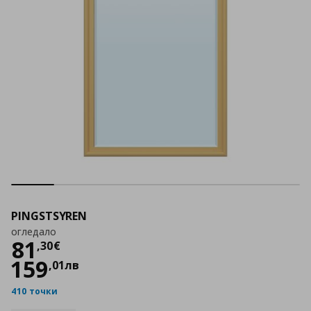
PINGSTSYREN
огледало
Цена
81,30 €
81
,
30
€
159
,
01
лв
410 точки