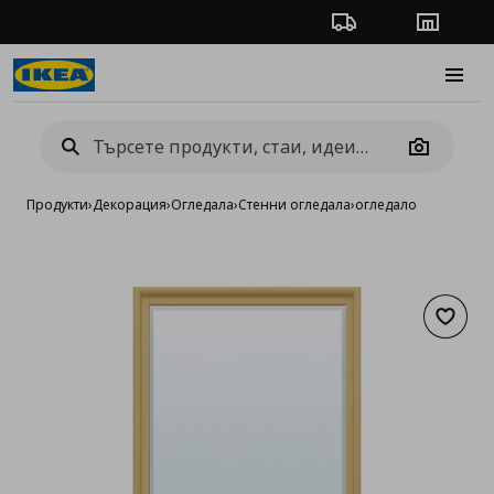
Проследяване на п
Магази
Burge
Camera
Продукти
›
Декорация
›
Огледала
›
Стенни огледала
›
огледало
Добав