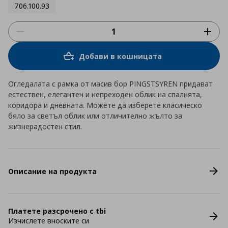
706.100.93
Добави в кошницата
Огледалата с рамка от масив бор PINGSTSYREN придават
естествен, елегантен и непреходен облик на спалнята,
коридора и дневната. Можете да изберете класическо
бяло за светъл облик или отличително жълто за
жизнерадостен стил.
Описание на продукта
Платете разсрочено с tbi
Изчислете вноските си