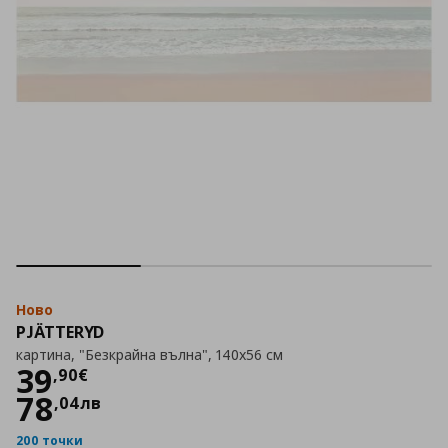
Ново
PJÄTTERYD
картина, "Безкрайна вълна", 140x56 см
Цена
39,90 €
39
,
90
€
78
,
04
лв
200 точки