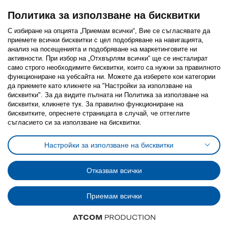
Политика за използване на бисквитки
С избиране на опцията „Приемам всички“, Вие се съгласявате да
приемете всички бисквитки с цел подобряване на навигацията,
Последвайте ни:
анализ на посещенията и подобряване на маркетинговите ни
активности. При избор на „Отхвърлям всички“ ще се инсталират
Facebook
Twitter
Youtube
Pinterest
Instagram
само строго необходимитe бисквитки, които са нужни за правилното
функциониране на уебсайта ни. Можете да изберете кои категории
да приемете като кликнете на "Настройки за използване на
бисквитки". За да видите пълната ни Политика за използване на
бисквитки, кликнете тук. За правилно функциониране на
бисквитките, опреснете страницата в случай, че оттеглите
съгласието си за използване на бисквитки.
Политика за използване на бисквитки (Cookies)
Избор на настройки за използване на бисквитки
Настройки за използване на бисквитки
Условия за ползване на ikea.bg
Обща политика за личните данни
Политика за защита на личните данни на ikea.bg
Общи условия на програма IKEA Family
Отказвам всички
Политика за защита на лични данни на програма IKEA Family
Приемам всички
© Inter-IKEA Systems B.V. 1999 - 2025