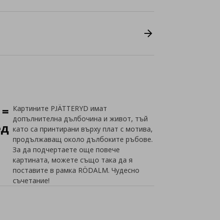
 =
Картините PJÄTTERYD имат
допълнителна дълбочина и живот, тъй
ед
като са принтирани върху плат с мотива,
продължаващ около дълбоките ръбове.
За да подчертаете още повече
картината, можете също така да я
поставите в рамка RÖDALM. Чудесно
съчетание!