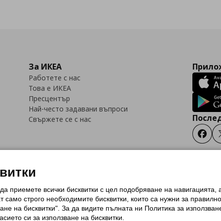
За ИКЕА
Прилож
Работете с нас
Това е ИКЕА
Пресцентър
Най-често задавани въпроси
Послед
Свържете се с нас
Faceb
квитки
 да приемете всички бисквитки с цел подобряване на навигацията,
тки (Cookies)
Избор на настройки за използване на бисквитки
Условия за п
ат само строго необходимитe бисквитки, които са нужни за правилн
Политика за защита на личните данни на ikea.bg
Общи условия на програма
ане на бисквитки". За да видите пълната ни Политика за използван
и на програма IKEA Family
асието си за използване на бисквитки.