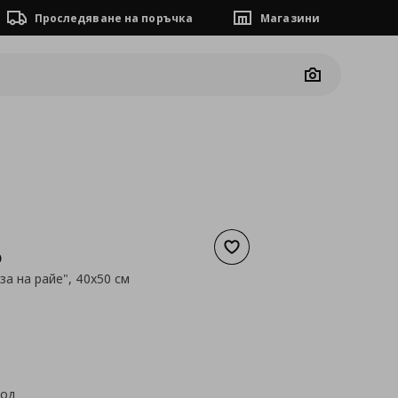
Проследяване на поръчка
Магазини
Camera
Добави към списъка с люб
D
за на райе", 40x50 см
а
15,99 €
код