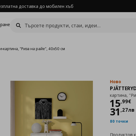
езплатна доставка до мобилен хъб
ране
и
›
картина, "Риза на райе", 40x50 см
Ново
PJÄTTERY
картина, "Ри
Цен
15
,
99
€
31
,
27
лв
80 точки
Продуктов 