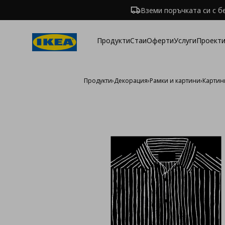
Вземи поръчката си с б
Продукти
Стаи
Оферти
Услуги
Проекти
Продукти
›
Декорация
›
Рамки и картини
›
Картин