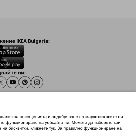
ение IKEA Bulgaria:
вайте ни:
ook
Twitter
Youtube
Pinterest
Instagram
 анализ на посещенията и подобряване на маркетинговите ни
олзване на ikea.bg
ото функциониране на уебсайта ни. Можете да изберете кои
 IKEA Family
е на бисквитки, кликнете тук. За правилно функциониране на