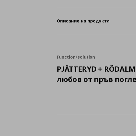
Описание на продукта
Function/solution
PJÄTTERYD + RÖDALM
любов от пръв погл