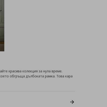
айте красива колекция за нула време.
което обгръща дълбоката рамка. Това кара