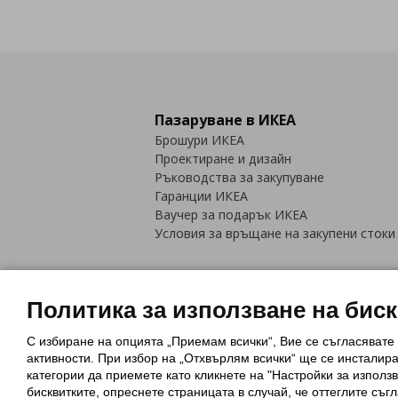
Пазаруване в ИКЕА
Брошури ИКЕА
Проектиране и дизайн
Ръководства за закупуване
Гаранции ИКЕА
Ваучер за подарък ИКЕА
Условия за връщане на закупени стоки
Политика за използване на бис
С избиране на опцията „Приемам всички“, Вие се съгласявате
Политика за използване на бискви
активности. При избор на „Отхвърлям всички“ ще се инсталир
Обща политика за личните данни
категории да приемете като кликнете на "Настройки за използв
Политика за защита на лични данн
бисквитките, опреснете страницата в случай, че оттеглите съгл