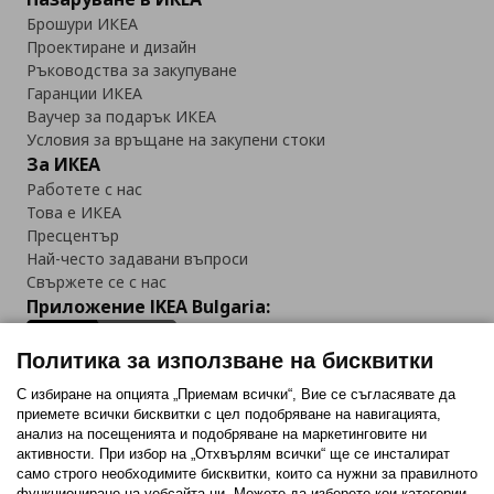
Брошури ИКЕА
Проектиране и дизайн
Ръководства за закупуване
Гаранции ИКЕА
Ваучер за подарък ИКЕА
Условия за връщане на закупени стоки
За ИКЕА
Работете с нас
Това е ИКЕА
Пресцентър
Най-често задавани въпроси
Свържете се с нас
Приложение IKEA Bulgaria:
Политика за използване на бисквитки
С избиране на опцията „Приемам всички“, Вие се съгласявате да
приемете всички бисквитки с цел подобряване на навигацията,
Последвайте ни:
анализ на посещенията и подобряване на маркетинговите ни
активности. При избор на „Отхвърлям всички“ ще се инсталират
Facebook
Twitter
Youtube
Pinterest
Instagram
само строго необходимитe бисквитки, които са нужни за правилното
функциониране на уебсайта ни. Можете да изберете кои категории