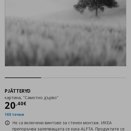
PJÄTTERYD
картина, "Самотно дърво"
Цена
20,40 €
20
,
40
€
105 точки
Не са включени винтове за стенен монтаж. ИКЕА
препоръчва залепващата се кука ALFTA. Продуктите се