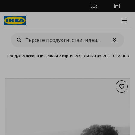
Проследяване на п
Магази
Burge
Camera
Продукти
›
Декорация
›
Рамки и картини
›
Картини
›
картина, "Самотно дъ
Добав