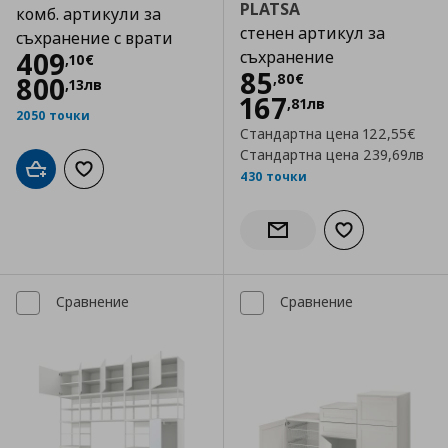
PLATSA
комб. артикули за
стенен артикул за
съхранение с врати
Цена
409,10 €
409
съхранение
,
10
€
Цена
85,80 €
85
,
80
€
800
,
13
лв
167
,
81
лв
2050 точки
Стандартна цена
122,55€
Стандартна цена
239,69лв
Добави в кошницата
Добави към списъка с любими
430 точки
Добави към сп
Информирай ме за налич
Сравнение
Сравнение