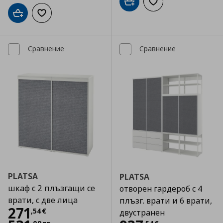
Добави в кошницата
Добави към списъка
Добави в кошницата
Добави към списъка с любими
Сравнение
Сравнение
PLATSA
PLATSA
шкаф с 2 плъзгащи се
отворен гардероб с 4
врати, с две лица
плъзг. врати и 6 врати,
Цена
271,54 €
271
,
54
€
двустранен