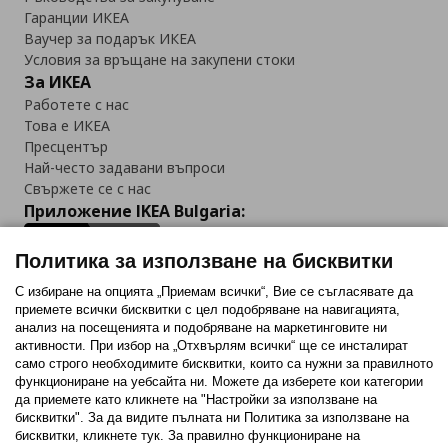
Гаранции ИКЕА
Ваучер за подарък ИКЕА
Условия за връщане на закупени стоки
За ИКЕА
Работете с нас
Това е ИКЕА
Пресцентър
Най-често задавани въпроси
Свържете се с нас
Приложение IKEA Bulgaria:
Политика за използване на бисквитки
С избиране на опцията „Приемам всички“, Вие се съгласявате да
приемете всички бисквитки с цел подобряване на навигацията,
Последвайте ни:
анализ на посещенията и подобряване на маркетинговите ни
активности. При избор на „Отхвърлям всички“ ще се инсталират
Facebook
Twitter
Youtube
Pinterest
Instagram
само строго необходимитe бисквитки, които са нужни за правилното
функциониране на уебсайта ни. Можете да изберете кои категории
да приемете като кликнете на "Настройки за използване на
бисквитки". За да видите пълната ни Политика за използване на
бисквитки, кликнете тук. За правилно функциониране на