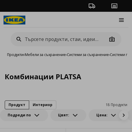
Проследяване на п
Магази
Burge
Camera
Продукти
›
Мебели за съхранение
›
Системи за съхранение
›
Системи га
Комбинации PLATSA
Продукт
Интериор
18 Продукти
Подреди по
Цвят:
Цена: