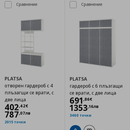
Сравнение
Сравнение
PLATSA
PLATSA
отворен гардероб с 4
гардероб с 6 плъзгащи
плъзагщи се врати, с
се врати, с две лица
Цена
691,86 €
691
,
86
€
две лица
Цена
402,42 €
402
1353
,
42
€
,
16
лв
787
,
07
лв
3460 точки
2015 точки