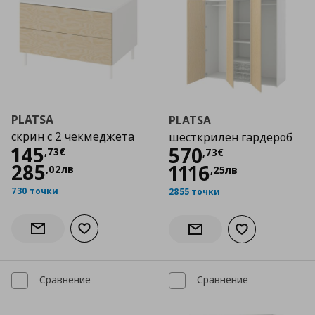
PLATSA
PLATSA
скрин с 2 чекмеджета
шесткрилен гардероб
Цена
145,73 €
145
Цена
570,73 €
570
,
73
€
,
73
€
285
1116
,
02
лв
,
25
лв
730 точки
2855 точки
Добави към списъка с любими
Информирай ме за наличност
Добави към сп
Информирай ме за налич
Сравнение
Сравнение