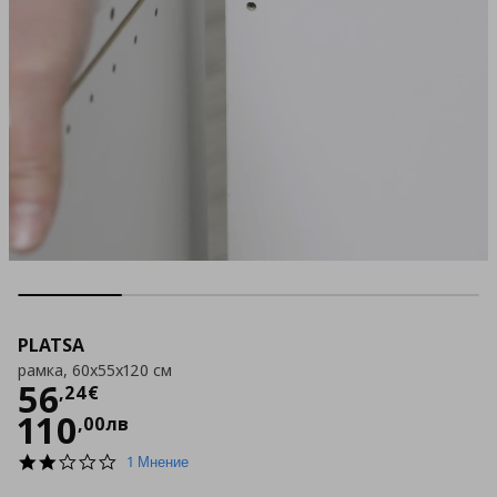
PLATSA
рамка, 60x55x120 см
Цена
56,24 €
56
,
24
€
110
,
00
лв
2.0
1 Мнение
star