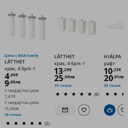
Цена с IKEA Family
LÄTTHET
HJÄLPA
LÄTTHET
крак, 4 бр/к-т
рафт
Цена
13,29 €
Цена
крак, 4 бр/к-т
13
10
,
29
€
,
23
€
Цена
4,60 €
4
,
60
€
25
20
,
99
лв
,
01
лв
9
,
00
лв
70 точки
55 точки
Стандартна цена
(6)
7,67€
Стандартна цена
15,00лв
Добави към списъка с
Добави в
До
Информирай ме за наличност
25 точки
(2)