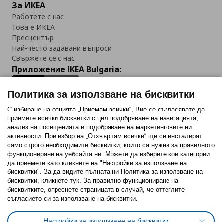
За ИКЕА
Работете с нас
Това е ИКЕА
Пресцентър
Най-често задавани въпроси
Свържете се с нас
Приложение IKEA Bulgaria:
Политика за използване на бисквитки
С избиране на опцията „Приемам всички“, Вие се съгласявате да
приемете всички бисквитки с цел подобряване на навигацията,
Последвайте ни:
анализ на посещенията и подобряване на маркетинговите ни
активности. При избор на „Отхвърлям всички“ ще се инсталират
Facebook
Twitter
Youtube
Pinterest
Instagram
само строго необходимитe бисквитки, които са нужни за правилното
функциониране на уебсайта ни. Можете да изберете кои категории
да приемете като кликнете на "Настройки за използване на
бисквитки". За да видите пълната ни Политика за използване на
бисквитки, кликнете тук. За правилно функциониране на
бисквитките, опреснете страницата в случай, че оттеглите
съгласието си за използване на бисквитки.
Политика за използване на бисквитки (Cookies)
Избор на настройки за използване на бисквитки
Настройки за използване на бисквитки
Условия за ползване на ikea.bg
Обща политика за личните данни