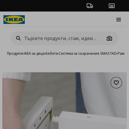
Проследяване на п
Магази
Burge
Camera
Продукти
›
IKEA за деца
›
Бебета
›
Система за съхранение SMASTAD
›
Рамки
Добав