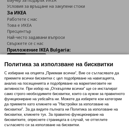
Ваучер за подарък ИКЕА
Условия за връщане на закупени стоки
За ИКЕА
Работете с нас
Това е ИКЕА
Пресцентър
Най-често задавани въпроси
Свържете се с нас
Приложение IKEA Bulgaria:
Политика за използване на бисквитки
С избиране на опцията „Приемам всички“, Вие се съгласявате да
приемете всички бисквитки с цел подобряване на навигацията,
Последвайте ни:
анализ на посещенията и подобряване на маркетинговите ни
активности. При избор на „Отхвърлям всички“ ще се инсталират
Facebook
Twitter
Youtube
Pinterest
Instagram
само строго необходимитe бисквитки, които са нужни за правилното
функциониране на уебсайта ни. Можете да изберете кои категории
да приемете като кликнете на "Настройки за използване на
бисквитки". За да видите пълната ни Политика за използване на
бисквитки, кликнете тук. За правилно функциониране на
бисквитките, опреснете страницата в случай, че оттеглите
съгласието си за използване на бисквитки.
Политика за използване на бисквитки (Cookies)