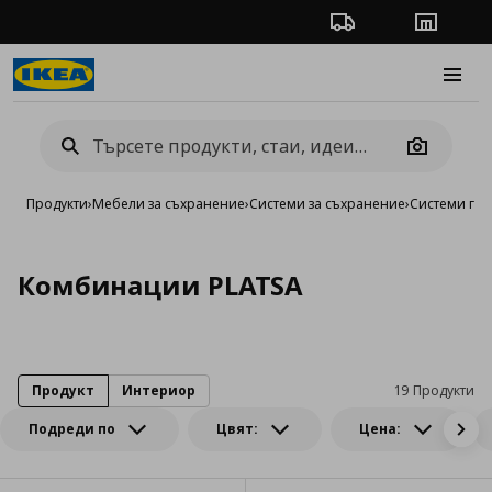
Проследяване на п
Магази
Burge
Camera
Продукти
›
Мебели за съхранение
›
Системи за съхранение
›
Системи га
Комбинации PLATSA
Продукт
Интериор
19 Продукти
Подреди по
Цвят:
Цена: