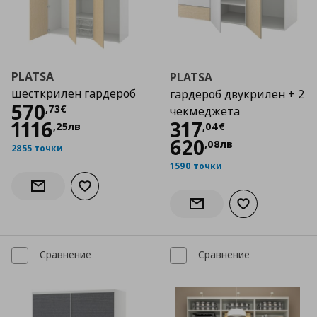
PLATSA
PLATSA
шесткрилен гардероб
гардероб двукрилен + 2
Цена
570,73 €
570
,
73
€
чекмеджета
Цена
317,04 €
1116
317
,
25
лв
,
04
€
620
,
08
лв
2855 точки
1590 точки
Добави към списъка с любими
Информирай ме за наличност
Добави към сп
Информирай ме за налич
Сравнение
Сравнение