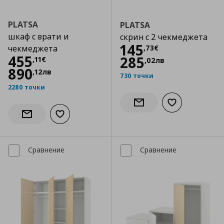
PLATSA
PLATSA
шкаф с врати и
скрин с 2 чекмеджета
Цена
145,73 €
145
,
73
€
чекмеджета
Цена
455,11 €
455
285
,
11
€
,
02
лв
890
,
12
лв
730 точки
2280 точки
Добави към сп
Информирай ме за налич
Добави към списъка с любими
Информирай ме за наличност
Сравнение
Сравнение