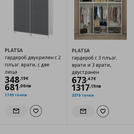
PLATSA
PLATSA
гардероб двукрилен с 2
гардероб с 3 плъзг.
плъзг. врати, с две
врати и 3 врати,
лица
двустранен
Цена
348,19 €
348
Цена
673,47 €
673
,
19
€
,
47
€
681
1317
,
00
лв
,
19
лв
1745 точки
3370 точки
Добави към списъка с любими
Информирай ме за наличност
Добави към сп
Информирай ме за налич