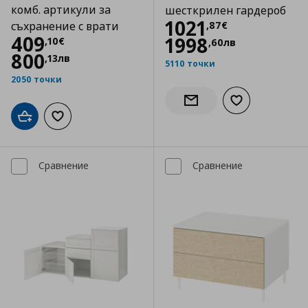
комб. артикули за
шесткрилен гардероб
Цена
1021,87 €
1021
,
87
€
съхранение с врати
Цена
409,10 €
409
1998
,
10
€
,
60
лв
800
,
13
лв
5110 точки
2050 точки
Добави към сп
Информирай ме за налич
Добави в кошницата
Добави към списъка с любими
Сравнение
Сравнение