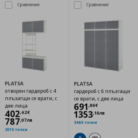
Сравнение
Сравнение
PLATSA
PLATSA
отворен гардероб с 4
гардероб с 6 плъзгащи
плъзагщи се врати, с
се врати, с две лица
Цена
691,86 €
691
,
86
€
две лица
Цена
402,42 €
402
1353
,
42
€
,
16
лв
787
,
07
лв
3460 точки
2015 точки