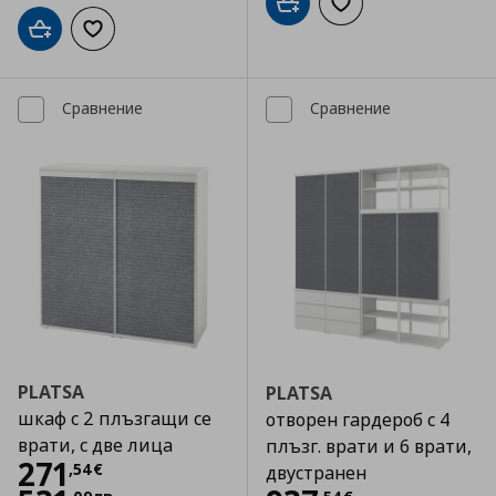
Добави в кошницата
Добави към списъка
Добави в кошницата
Добави към списъка с любими
Сравнение
Сравнение
PLATSA
PLATSA
шкаф с 2 плъзгащи се
отворен гардероб с 4
врати, с две лица
плъзг. врати и 6 врати,
Цена
271,54 €
271
,
54
€
двустранен