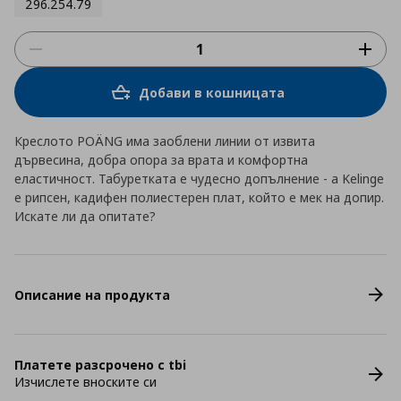
296.254.79
Добави в кошницата
Креслото POÄNG има заоблени линии от извита
дървесина, добра опора за врата и комфортна
еластичност. Табуретката е чудесно допълнение - а Kelinge
е рипсен, кадифен полиестерен плат, който е мек на допир.
Искате ли да опитате?
Описание на продукта
Платете разсрочено с tbi
Изчислете вноските си