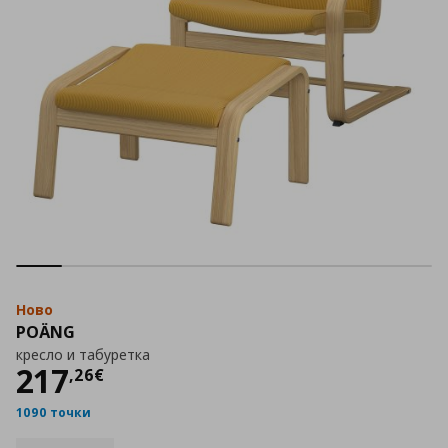
Ново
POÄNG
кресло и табуретка
Цена
217,26 €
217
,
26
€
1090 точки