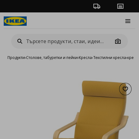
Проследяване на п
Магази
Burge
Camera
Продукти
›
Столове, табуретки и пейки
›
Кресла
›
Текстилни кресла
›
кресл
Добав