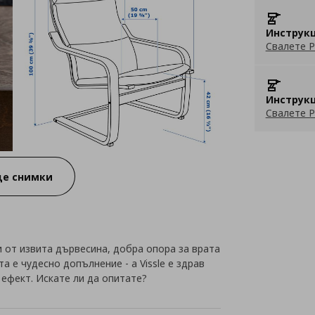
Инструкц
Свалете P
Инструкц
Свалете P
е снимки
от извита дървесина, добра опора за врата
а е чудесно допълнение - а Vissle е здрав
 ефект. Искате ли да опитате?