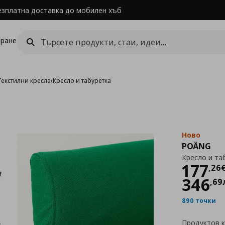
езплатна доставка до мобилен хъб
ране
Текстилни кресла
›
Кресло и табуретка
Ново
POÄNG
Кресло и та
Цен
177
,
26
346
,
69
890 точки
Продуктов 