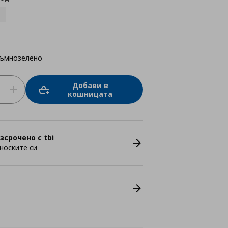
тъмнозелено
Добави в
кошницата
зсрочено с tbi
носките си