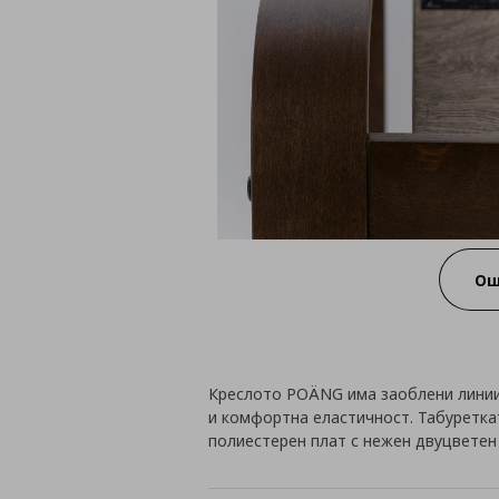
Ощ
Креслото POÄNG има заоблени линии 
и комфортна еластичност. Табуреткат
полиестерен плат с нежен двуцветен