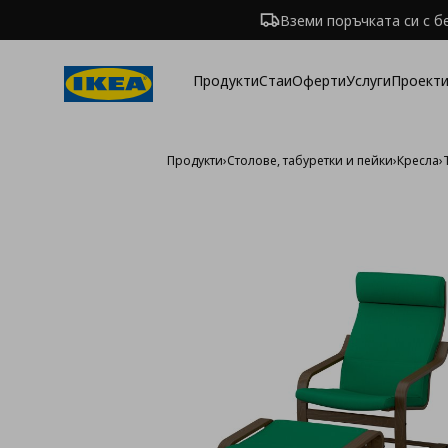
Вземи поръчката си с б
Продукти
Стаи
Оферти
Услуги
Проекти
Продукти
›
Столове, табуретки и пейки
›
Кресла
›