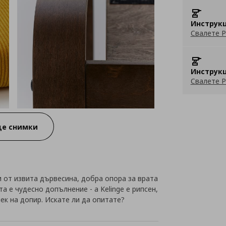
Инструкц
Свалете P
Инструкц
Свалете P
е снимки
от извита дървесина, добра опора за врата
а е чудесно допълнение - а Kelinge е рипсен,
ек на допир. Искате ли да опитате?