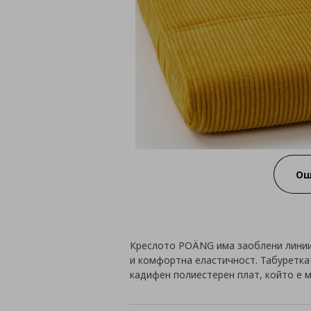
Ощ
Креслото POÄNG има заоблени линии 
и комфортна еластичност. Табуреткат
кадифен полиестерен плат, който е м