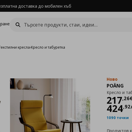
езплатна доставка до мобилен хъб
ране
Текстилни кресла
›
Кресло и табуретка
Ново
POÄNG
Кресло и та
Цен
217
,
26
424
,
92
1090 точки
Продуктов 