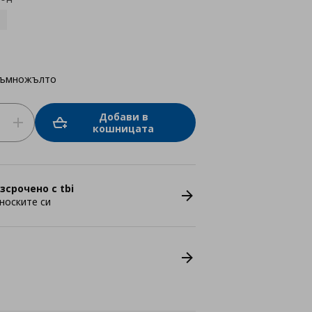
тъмножълто
Добави в
кошницата
зсрочено с tbi
носките си