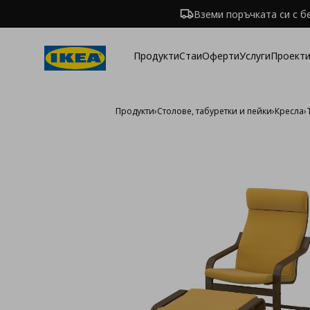
Вземи поръчката си с б
Продукти
Стаи
Оферти
Услуги
Проекти
Продукти
›
Столове, табуретки и пейки
›
Кресла
›