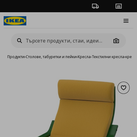
Проследяване на п
Магази
Burge
Camera
Продукти
›
Столове, табуретки и пейки
›
Кресла
›
Текстилни кресла
›
кресл
Добав