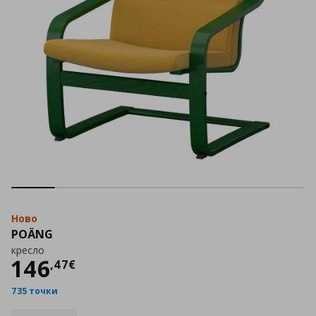
Ново
POÄNG
кресло
Цена
146,47 €
146
,
47
€
735 точки