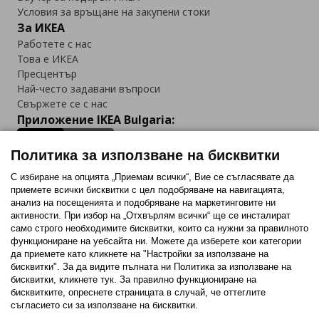
Условия за връщане на закупени стоки
За ИКЕА
Работете с нас
Това е ИКЕА
Пресцентър
Най-често задавани въпроси
Свържете се с нас
Приложение IKEA Bulgaria:
Политика за използване на бисквитки
С избиране на опцията „Приемам всички“, Вие се съгласявате да
приемете всички бисквитки с цел подобряване на навигацията,
Последвайте ни:
анализ на посещенията и подобряване на маркетинговите ни
активности. При избор на „Отхвърлям всички“ ще се инсталират
Facebook
Twitter
Youtube
Pinterest
Instagram
само строго необходимитe бисквитки, които са нужни за правилното
функциониране на уебсайта ни. Можете да изберете кои категории
да приемете като кликнете на "Настройки за използване на
бисквитки". За да видите пълната ни Политика за използване на
бисквитки, кликнете тук. За правилно функциониране на
бисквитките, опреснете страницата в случай, че оттеглите
съгласието си за използване на бисквитки.
Политика за използване на бисквитки (Cookies)