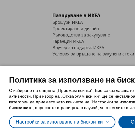
Пазаруване в ИКЕА
Брошури ИКЕА
Проектиране и дизайн
Ръководства за закупуване
Гаранции ИКЕА
Ваучер за подарък ИКЕА
Условия за връщане на закупени стоки
Политика за използване на бис
С избиране на опцията „Приемам всички“, Вие се съгласявате
Политика за използване на бискви
активности. При избор на „Отхвърлям всички“ ще се инсталир
Обща политика за личните данни
категории да приемете като кликнете на "Настройки за използв
Политика за защита на лични данн
бисквитките, опреснете страницата в случай, че оттеглите съгл
Настройки за използване на бисквитки
О
© Inter-IKEA Systems B.V. 1999 - 2025