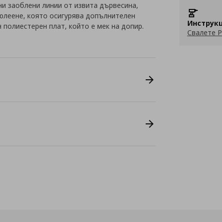
и заоблени линии от извита дървесина,
люлеене, която осигурява допълнителен
Инструкц
н полиестерен плат, който е мек на допир.
Свалете P