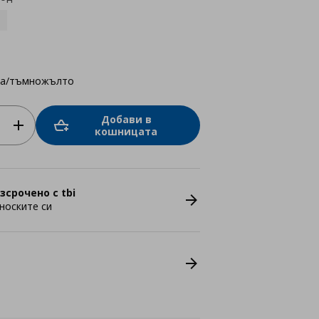
за/тъмножълто
Добави в
кошницата
зсрочено с tbi
носките си