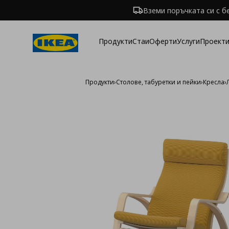
Вземи поръчката си с б
Продукти
Стаи
Оферти
Услуги
Проекти
Продукти
›
Столове, табуретки и пейки
›
Кресла
›