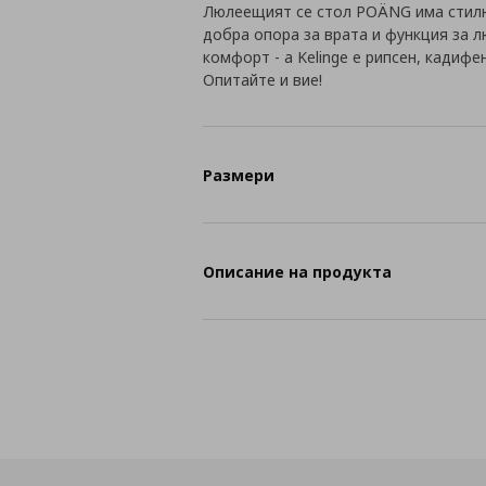
Люлеещият се стол POÄNG има стилн
добра опора за врата и функция за 
комфорт - а Kelinge е рипсен, кадифе
Опитайте и вие!
Размери
Описание на продукта