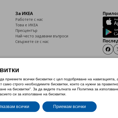
За ИКЕА
Прилож
Работете с нас
Това е ИКЕА
Пресцентър
Най-често задавани въпроси
Послед
Свържете се с нас
Faceb
квитки
 да приемете всички бисквитки с цел подобряване на навигацията,
тки (Cookies)
Избор на настройки за използване на бисквитки
Условия за п
ат само строго необходимитe бисквитки, които са нужни за правилн
Политика за защита на личните данни на ikea.bg
Общи условия на програма
ане на бисквитки". За да видите пълната ни Политика за използван
и на програма IKEA Family
асието си за използване на бисквитки.
тказвам всички
Приемам всички