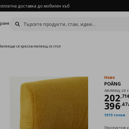
езплатна доставка до мобилен хъб
ране
Люлеещи се кресла
›
люлеещ се стол
Ново
POÄNG
люлеещ се 
Цен
202
,
71
396
,
47
1015 точки
Продуктов 