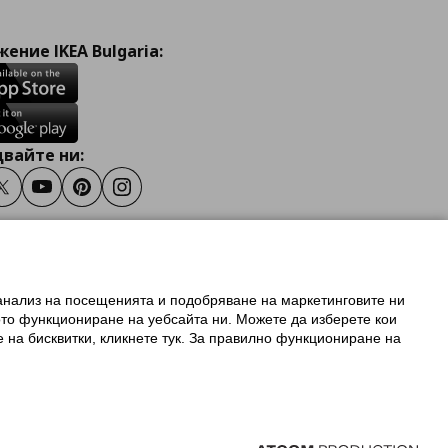
ение IKEA Bulgaria:
вайте ни:
ook
Twitter
Youtube
Pinterest
Instagram
 анализ на посещенията и подобряване на маркетинговите ни
олзване на ikea.bg
ото функциониране на уебсайта ни. Можете да изберете кои
 IKEA Family
е на бисквитки, кликнете тук. За правилно функциониране на