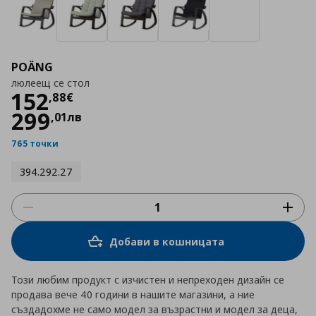
POÄNG
люлеещ се стол
Цена
152,88 €
152
,
88
€
299
,
01
лв
765 точки
394.292.27
Добави в кошницата
Този любим продукт с изчистен и непреходен дизайн се
продава вече 40 години в нашите магазини, а ние
създадохме не само модел за възрастни и модел за деца,