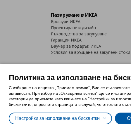
Пазаруване в ИКЕА
Брошури ИКЕА
Проектиране и дизайн
Ръководства за закупуване
Гаранции ИКЕА
Ваучер за подарък ИКЕА
Условия за връщане на закупени стоки
Политика за използване на бис
С избиране на опцията „Приемам всички“, Вие се съгласявате
Политика за използване на бискви
активности. При избор на „Отхвърлям всички“ ще се инсталир
Обща политика за личните данни
категории да приемете като кликнете на "Настройки за използв
Политика за защита на лични данн
бисквитките, опреснете страницата в случай, че оттеглите съгл
Настройки за използване на бисквитки
О
© Inter-IKEA Systems B.V. 1999 - 2025