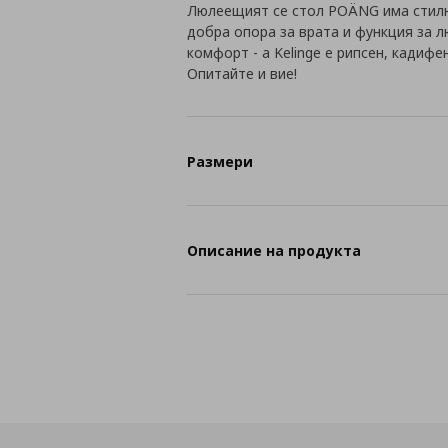
Люлеещият се стол POÄNG има стилн
добра опора за врата и функция за 
комфорт - а Kelinge е рипсен, кадифе
Опитайте и вие!
Размери
Описание на продукта