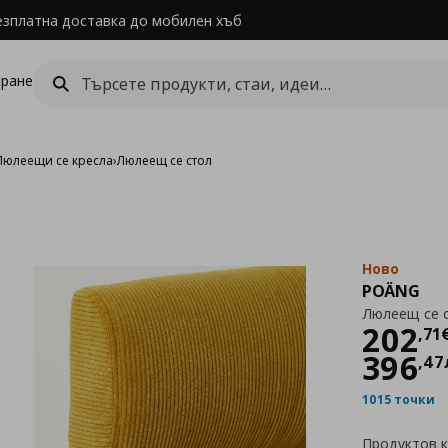
езплатна доставка до мобилен хъб
ране
Люлеещи се кресла
›
Люлеещ се стол
Ново
POÄNG
Люлеещ се 
Цен
202
,
71
396
,
47
1015 точки
Продуктов 