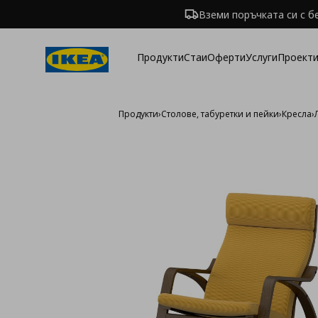
Вземи поръчката си с б
Продукти
Стаи
Оферти
Услуги
Проекти
Продукти
›
Столове, табуретки и пейки
›
Кресла
›