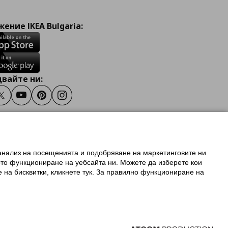
ение IKEA Bulgaria:
вайте ни:
ook
Twitter
Youtube
Pinterest
Instagram
 анализ на посещенията и подобряване на маркетинговите ни
олзване на ikea.bg
ото функциониране на уебсайта ни. Можете да изберете кои
 IKEA Family
е на бисквитки, кликнете тук. За правилно функциониране на