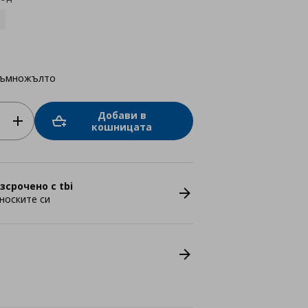
тъмножълто
Добави в
кошницата
зсрочено с tbi
носките си