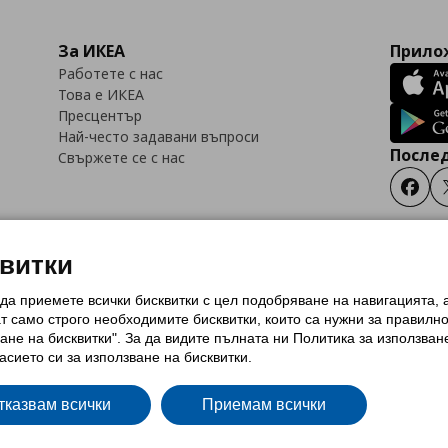
За ИКЕА
Прилож
Работете с нас
Това е ИКЕА
Пресцентър
Най-често задавани въпроси
Послед
Свържете се с нас
Faceb
квитки
 да приемете всички бисквитки с цел подобряване на навигацията,
тки (Cookies)
Избор на настройки за използване на бисквитки
Условия за п
ат само строго необходимитe бисквитки, които са нужни за правилн
Политика за защита на личните данни на ikea.bg
Общи условия на програма
ане на бисквитки". За да видите пълната ни Политика за използван
и на програма IKEA Family
асието си за използване на бисквитки.
тказвам всички
Приемам всички