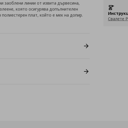
и заоблени линии от извита дървесина,
люлеене, която осигурява допълнителен
Инструкц
н полиестерен плат, който е мек на допир.
Свалете P