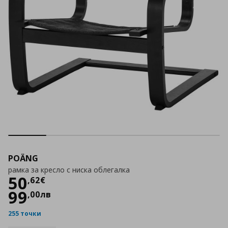
POÄNG
рамка за кресло с ниска облегалка
Цена
50,62 €
50
,
62
€
99
,
00
лв
255 точки