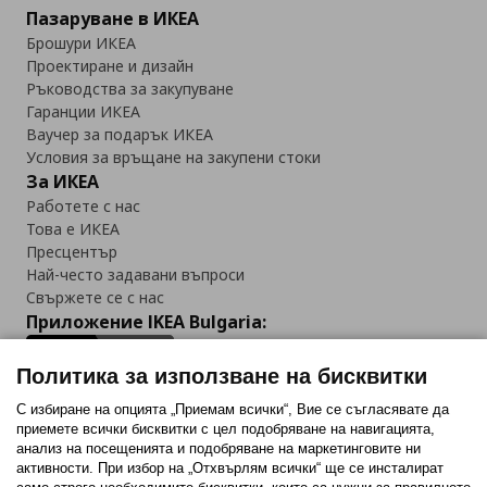
Пазаруване в ИКЕА
Брошури ИКЕА
Проектиране и дизайн
Ръководства за закупуване
Гаранции ИКЕА
Ваучер за подарък ИКЕА
Условия за връщане на закупени стоки
За ИКЕА
Работете с нас
Това е ИКЕА
Пресцентър
Най-често задавани въпроси
Свържете се с нас
Приложение IKEA Bulgaria:
Политика за използване на бисквитки
С избиране на опцията „Приемам всички“, Вие се съгласявате да
приемете всички бисквитки с цел подобряване на навигацията,
Последвайте ни:
анализ на посещенията и подобряване на маркетинговите ни
активности. При избор на „Отхвърлям всички“ ще се инсталират
Facebook
Twitter
Youtube
Pinterest
Instagram