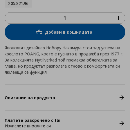
205.821.96
Добави в кошницата
Японският дизайнер Нобору Накамура стои зад успеха на
креслото POÄNG, което е пуснато в продажба през 1977 г.
За колекцията Nytillverkad той премахва облегалката за
глава, но продуктът разполага отново с комфортната си
люлееща се функция.
Описание на продукта
Платете разсрочено с tbi
Изчислете вноските си