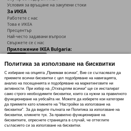
Условия за връщане на закупени стоки
За ИКЕА
Работете с нас
Това е ИКЕА
Пресцентър
Най-често задавани въпроси
Свържете се с нас
Приложение IKEA Bulgaria:
Политика за използване на бисквитки
С избиране на опцията „Приемам всички“, Вие се съгласявате да
приемете всички бисквитки с цел подобряване на навигацията,
Последвайте ни:
анализ на посещенията и подобряване на маркетинговите ни
активности. При избор на „Отхвърлям всички“ ще се инсталират
Facebook
Twitter
Youtube
Pinterest
Instagram
само строго необходимитe бисквитки, които са нужни за правилното
функциониране на уебсайта ни. Можете да изберете кои категории
да приемете като кликнете на "Настройки за използване на
бисквитки". За да видите пълната ни Политика за използване на
бисквитки, кликнете тук. За правилно функциониране на
бисквитките, опреснете страницата в случай, че оттеглите
съгласието си за използване на бисквитки.
Политика за използване на бисквитки (Cookies)