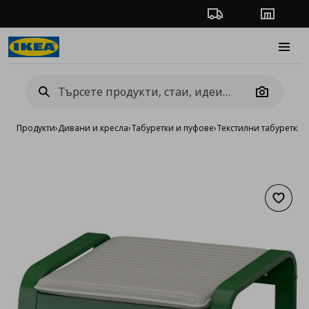
Проследяване на п
Магази
Burge
Camera
Продукти
›
Дивани и кресла
›
Табуретки и пуфове
›
Текстилни табуретки 
Добав