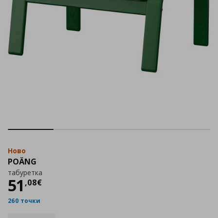
Ново
POÄNG
табуретка
Цена
51,08 €
51
,
08
€
260 точки