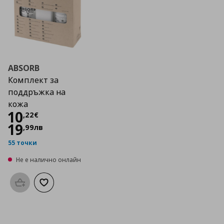
ABSORB
Комплект за
поддръжка на
кожа
Цена
10,22 €
10
,
22
€
19
,
99
лв
55 точки
Не е налично онлайн
Προσθήκη στο καλάθι
Добави към списъка с любими