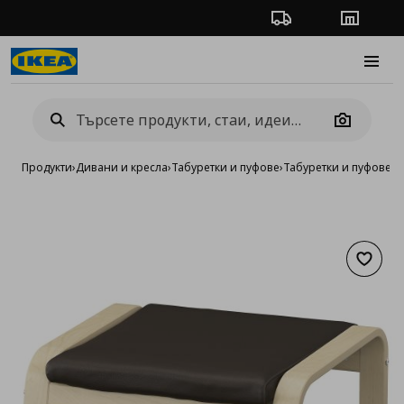
Проследяване на п
Магази
Burge
Camera
Продукти
›
Дивани и кресла
›
Табуретки и пуфове
›
Табуретки и пуфове о
Добав