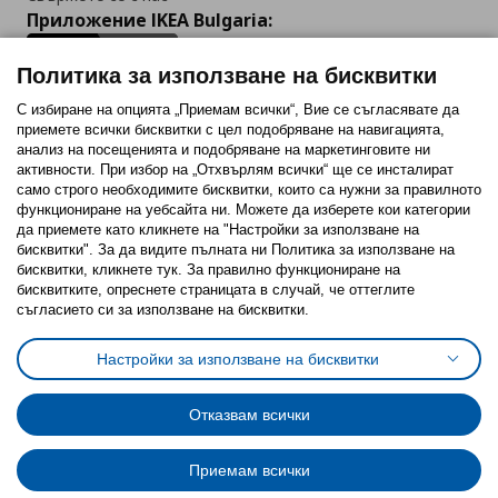
Приложение IKEA Bulgaria:
Политика за използване на бисквитки
С избиране на опцията „Приемам всички“, Вие се съгласявате да
приемете всички бисквитки с цел подобряване на навигацията,
Последвайте ни:
анализ на посещенията и подобряване на маркетинговите ни
активности. При избор на „Отхвърлям всички“ ще се инсталират
Facebook
Twitter
Youtube
Pinterest
Instagram
само строго необходимитe бисквитки, които са нужни за правилното
функциониране на уебсайта ни. Можете да изберете кои категории
да приемете като кликнете на "Настройки за използване на
бисквитки". За да видите пълната ни Политика за използване на
бисквитки, кликнете тук. За правилно функциониране на
бисквитките, опреснете страницата в случай, че оттеглите
съгласието си за използване на бисквитки.
Политика за използване на бисквитки (Cookies)
Избор на настройки за използване на бисквитки
Настройки за използване на бисквитки
Условия за ползване на ikea.bg
Обща политика за личните данни
Политика за защита на личните данни на ikea.bg
Общи условия на програма IKEA Family
Отказвам всички
Политика за защита на лични данни на програма IKEA Family
Приемам всички
© Inter-IKEA Systems B.V. 1999 - 2025