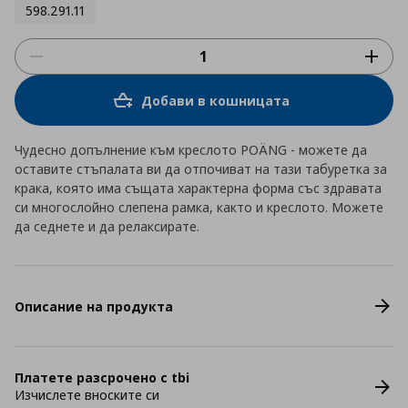
598.291.11
Добави в кошницата
Чудесно допълнение към креслото POÄNG - можете да
оставите стъпалата ви да отпочиват на тази табуретка за
крака, която има същата характерна форма със здравата
си многослойно слепена рамка, както и креслото. Можете
да седнете и да релаксирате.
Описание на продукта
Платете разсрочено с tbi
Изчислете вноските си