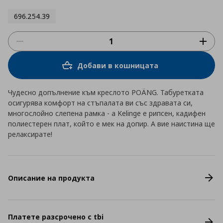
696.254.39
Добави в кошницата
Чудесно допълнение към креслото POÄNG. Табуретката
осигурява комфорт на стъпалата ви със здравата си,
многослойно слепена рамка - а Kelinge е рипсен, кадифен
полиестерен плат, който е мек на допир. А вие наистина ще
релаксирате!
Описание на продукта
Платете разсрочено с tbi