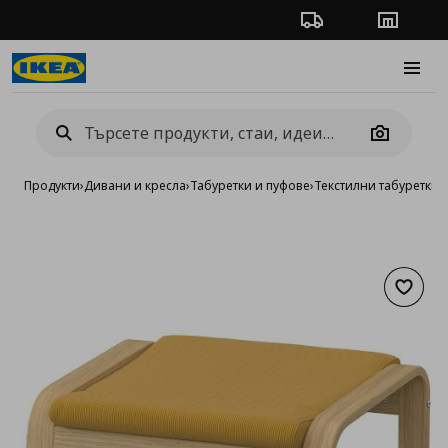
Проследяване на п
Магази
Burge
Camera
Продукти
›
Дивани и кресла
›
Табуретки и пуфове
›
Текстилни табуретки 
Добав