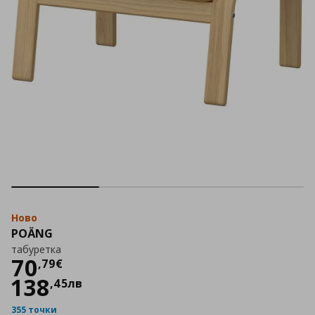
Ново
POÄNG
табуретка
Цена
70,79 €
70
,
79
€
138
,
45
лв
355 точки