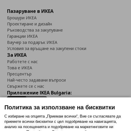
Пазаруване в ИКЕА
Брошури ИКЕА
Проектиране и дизайн
Ръководства за закупуване
Гаранции ИКЕА
Ваучер за подарък ИКЕА
Условия за връщане на закупени стоки
За ИКЕА
Работете с нас
Това е ИКЕА
Пресцентър
Най-често задавани въпроси
Свържете се с нас
Приложение IKEA Bulgaria:
Политика за използване на бисквитки
С избиране на опцията „Приемам всички“, Вие се съгласявате да
приемете всички бисквитки с цел подобряване на навигацията,
Последвайте ни:
анализ на посещенията и подобряване на маркетинговите ни