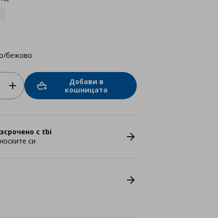
о/бежово
Добави в
кошницата
зсрочено с tbi
носките си