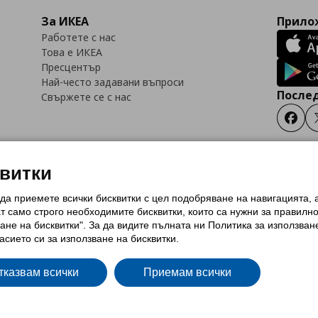
За ИКЕА
Прилож
Работете с нас
Това е ИКЕА
Пресцентър
Най-често задавани въпроси
Послед
Свържете се с нас
Faceb
квитки
 да приемете всички бисквитки с цел подобряване на навигацията,
тки (Cookies)
Избор на настройки за използване на бисквитки
Условия за п
ат само строго необходимитe бисквитки, които са нужни за правилн
Политика за защита на личните данни на ikea.bg
Общи условия на програма
ане на бисквитки". За да видите пълната ни Политика за използван
и на програма IKEA Family
асието си за използване на бисквитки.
тказвам всички
Приемам всички