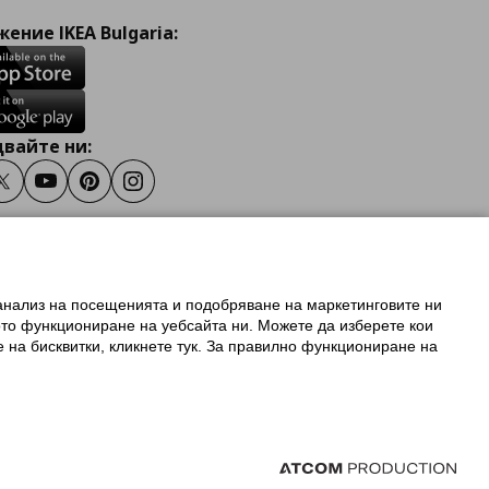
ение IKEA Bulgaria:
вайте ни:
ook
Twitter
Youtube
Pinterest
Instagram
 анализ на посещенията и подобряване на маркетинговите ни
олзване на ikea.bg
ото функциониране на уебсайта ни. Можете да изберете кои
 IKEA Family
е на бисквитки, кликнете тук. За правилно функциониране на