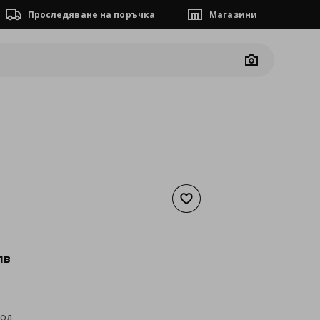
Проследяване на поръчка
Магазини
Camera
Добави към списъка с люб
а
70,79 €
лв
код