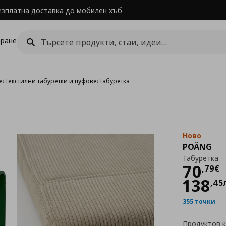
езплатна доставка до мобилен хъб
ране
е
›
Текстилни табуретки и пуфове
›
Табуретка
Ново
POÄNG
Табуретка
Цен
70
,
79
€
138
,
45
355 точки
Продуктов 