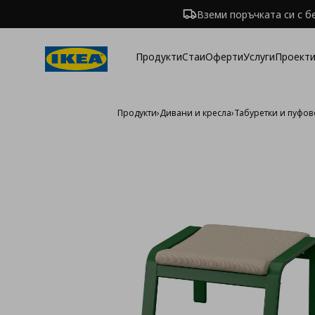
Вземи поръчката си с б
Продукти
Стаи
Оферти
Услуги
Проекти
Продукти
›
Дивани и кресла
›
Табуретки и пуфов