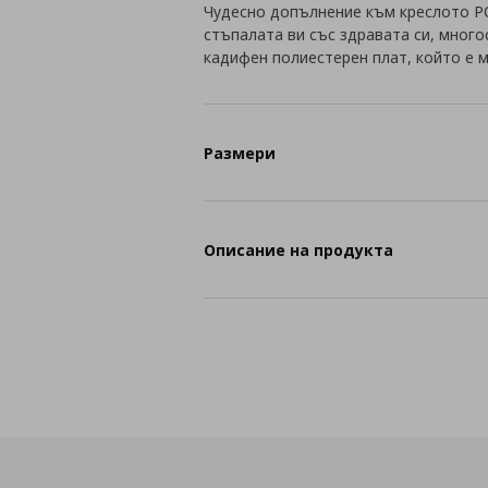
Чудесно допълнение към креслото P
стъпалата ви със здравата си, многос
кадифен полиестерен плат, който е м
Размери
Описание на продукта