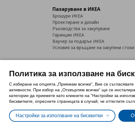
Пазаруване в ИКЕА
Брошури ИКЕА
Проектиране и дизайн
Ръководства за закупуване
Гаранции ИКЕА
Ваучер за подарък ИКЕА
Условия за връщане на закупени стоки
Политика за използване на бис
С избиране на опцията „Приемам всички“, Вие се съгласявате
Политика за използване на бискви
активности. При избор на „Отхвърлям всички“ ще се инсталир
Обща политика за личните данни
категории да приемете като кликнете на "Настройки за използв
Политика за защита на лични данн
бисквитките, опреснете страницата в случай, че оттеглите съгл
Настройки за използване на бисквитки
О
© Inter-IKEA Systems B.V. 1999 - 2025