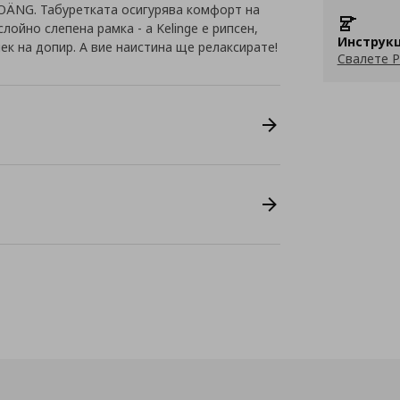
OÄNG. Табуретката осигурява комфорт на
лойно слепена рамка - а Kelinge е рипсен,
Инструкц
ек на допир. А вие наистина ще релаксирате!
Свалете P