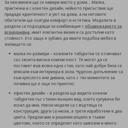
За нея винаги ще се намери място у дома… Малка,
практична и с кокетен дизайн, нейното присъствие ще
придаде идентичност и уют на дома, а на неговите
обитатели ще осигури комфорт и естетика. Моделите в
раздела са подходящи за комбинация с
обзавеждането за
всекидневна
, имат елегантна визия и са достъпни като
стойност. Ето защо е хубаво да имате подобна мебел в
жилището си:
малка по-размери – кожените табуретки се отличават
със своята висока компактност. Те могат да се
поставят във всяка една стая, като най-добре биха се
вписали към интериора в хола. Чудесно допълнение са
към креслото или дивана, като с тях моментите за
почивка ще е още по-приятно;
ефектен дизайн – в раздела ще видите кожени
табуретки със стилен външен вид, които купувача би
искал да има. Някои модели са с въртяща се
конструкция, други са ниски, а трети изработени в два
цвята. Предлагаме и решения изцяло в тъмни
цветове, които се определят като шикозни и много