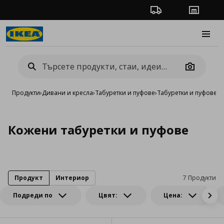
Проследяване на п
Магази
Burge
Camera
Продукти
›
Дивани и кресла
›
Табуретки и пуфове
›
Табуретки и пуфове о
Кожени табуретки и пуфове
Продукт
Интериор
7 Продукти
Подреди по
Цвят:
Цена: