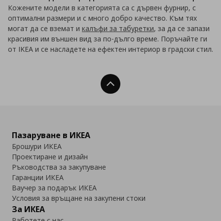
Кожените модели в категорията са с дървен фурнир, с
оптимални размери и с много добро качество. Към тях
могат да се вземат и
калъфи за табуретки
, за да се запази
красивия им външен вид за по-дълго време. Поръчайте ги
от IKEA и се насладете на ефектен интериор в градски стил.
Нагоре
Пазаруване в ИКЕА
Брошури ИКЕА
Проектиране и дизайн
Ръководства за закупуване
Гаранции ИКЕА
Ваучер за подарък ИКЕА
Условия за връщане на закупени стоки
За ИКЕА
Работете с нас