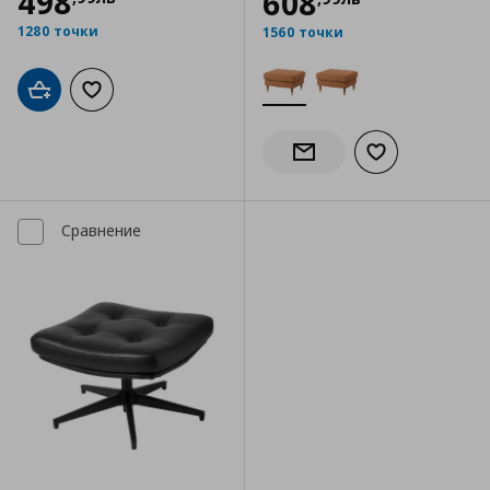
498
608
1280 точки
1560 точки
Добави в кошницата
Добави към списъка с любими
Добави към сп
Информирай ме за налич
Сравнение