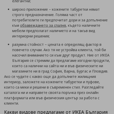
елегантни;
широко приложение – кожените табуретки нямат
строго предназначение. Голяма част от
потребителите ги предпочитат дори и за допълнение
към
обзавеждането за спалня
, където наличните
мебели предполагат наличието и на такъв вид
интериорни решения;
разумна стойност – цената е определящ фактор в
повечето случаи. Ако тя не устройва клиента, той би
насочил вниманието си към друг продукт. Ние от ИКЕА
България се стремим да предлагаме изгодни продукти,
които са налични на сайта ни и във физическите ни
магазините ни в град София, Варна, Бургас и Пловдив.
Ако се чудите с какво още да допълните жилищния
интериор, заложете на кожените табуретки и пуфове,
които са меки и решени в съвременен стил. Разгледайте
каталога ни и направете своята поръчка през онлайн
платформата или във физическия център за работа с
клиенти.
Какви видове предлагаме от
ИКЕА България