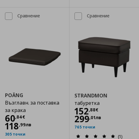
Сравнение
Сравнение
POÄNG
STRANDMON
Възглавн. за поставка
табуретка
Цена
152,88 €
152
,
88
€
за крака
Цена
60,84 €
60
299
,
84
€
,
01
лв
118
,
99
лв
765 точки
305 точки
(1)