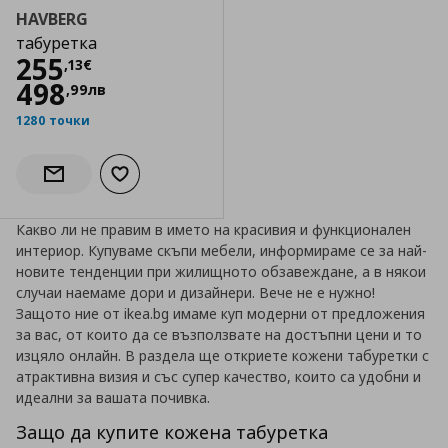
HAVBERG
табуретка
Цена
255,13 €
255
,
13
€
498
,
99
лв
1280 точки
Добави към списъка с любими
Информирай ме за наличност
Какво ли не правим в името на красивия и функционален
интериор. Купуваме скъпи мебели, информираме се за най-
новите тенденции при жилищното обзавеждане, а в някои
случаи наемаме дори и дизайнери. Вече не е нужно!
Защото ние от
ikea.bg имаме куп модерни от предложения
за вас, от които да се възползвате на достъпни цени и то
изцяло онлайн. В раздела ще откриете кожени табуретки с
атрактивна визия и със супер качество, които са удобни и
идеални за вашата почивка.
Защо да купите кожена табуретка