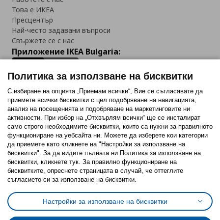
Това е ИКЕА
Пресцентър
Най-често задавани въпроси
Свържете се с нас
Приложение IKEA Bulgaria:
Политика за използване на бисквитки
С избиране на опцията „Приемам всички“, Вие се съгласявате да
приемете всички бисквитки с цел подобряване на навигацията,
Последвайте ни:
анализ на посещенията и подобряване на маркетинговите ни
активности. При избор на „Отхвърлям всички“ ще се инсталират
Facebook
Twitter
Youtube
Pinterest
Instagram
само строго необходимитe бисквитки, които са нужни за правилното
функциониране на уебсайта ни. Можете да изберете кои категории
да приемете като кликнете на "Настройки за използване на
бисквитки". За да видите пълната ни Политика за използване на
бисквитки, кликнете тук. За правилно функциониране на
бисквитките, опреснете страницата в случай, че оттеглите
съгласието си за използване на бисквитки.
Политика за използване на бисквитки (Cookies)
Избор на настройки за използване на бисквитки
Настройки за използване на бисквитки
Условия за ползване на ikea.bg
Обща политика за личните данни
Политика за защита на личните данни на ikea.bg