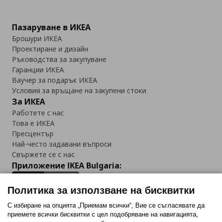
Пазаруване в ИКЕА
Брошури ИКЕА
Проектиране и дизайн
Ръководства за закупуване
Гаранции ИКЕА
Ваучер за подарък ИКЕА
Условия за връщане на закупени стоки
За ИКЕА
Работете с нас
Това е ИКЕА
Пресцентър
Най-често задавани въпроси
Свържете се с нас
Приложение IKEA Bulgaria:
Политика за използване на бисквитки
С избиране на опцията „Приемам всички“, Вие се съгласявате да
приемете всички бисквитки с цел подобряване на навигацията,
Последвайте ни: