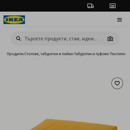
Проследяване на п
Магази
Burge
Camera
Продукти
›
Столове, табуретки и пейки
›
Табуретки и пуфове
›
Текстилни 
Добав