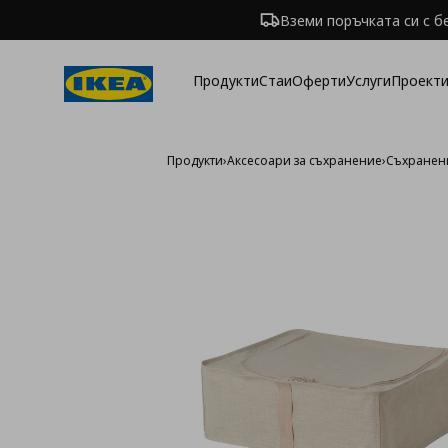
Вземи поръчката си с б
Продукти
Стаи
Оферти
Услуги
Проекти
Продукти
›
Аксесоари за съхранение
›
Съхранени