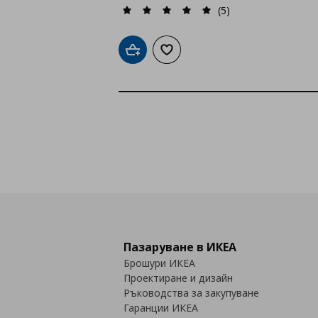
(5)
Добави в кошницата
Добави към списъка с любими
Пазаруване в ИКЕА
Брошури ИКЕА
Проектиране и дизайн
Ръководства за закупуване
Гаранции ИКЕА