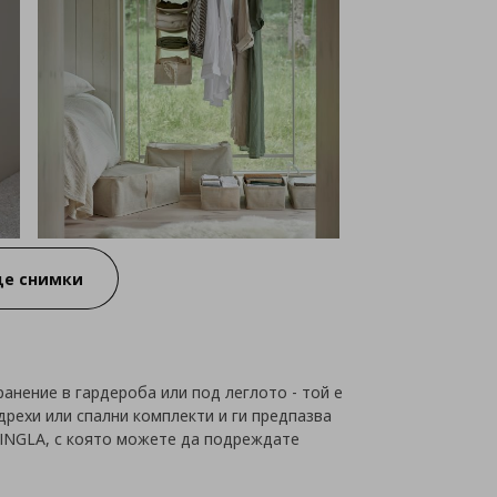
е снимки
анение в гардероба или под леглото - той е
дрехи или спални комплекти и ги предпазва
RPINGLA, с която можете да подреждате