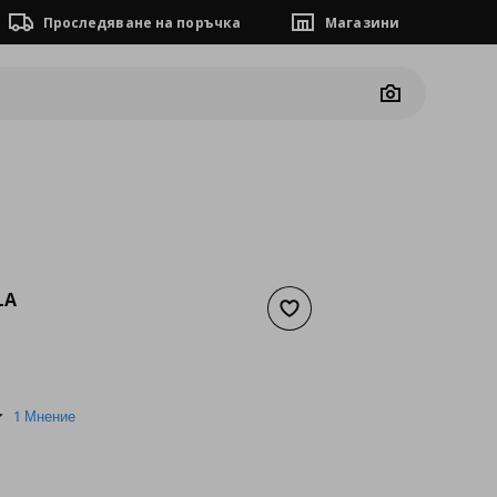
Проследяване на поръчка
Магазини
Camera
LA
Добави към списъка с люб
а
10,22 €
4.0
1 Мнение
star
rating