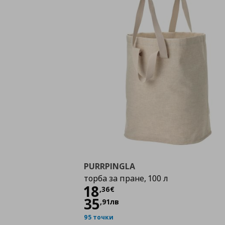
PURRPINGLA
торба за пране, 100 л
Цена
18,36 €
18
,
36
€
35
,
91
лв
95 точки