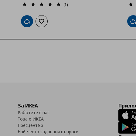
(1)
Добави в кошницата
Добави към списъка с любими
Д
За ИКЕА
Прилож
Работете с нас
Това е ИКЕА
Пресцентър
Най-често задавани въпроси