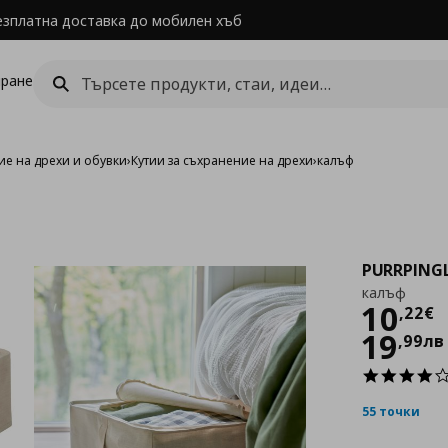
езплатна доставка до мобилен хъб
ране
е на дрехи и обувки
›
Кутии за съхранение на дрехи
›
калъф
PURRPING
калъф
Цен
10
,
22
€
19
,
99
лв
55 точки