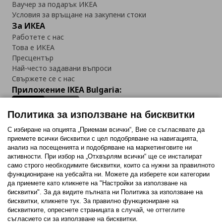
Ваучер за подарък ИКЕА
Условия за връщане на закупени стоки
За ИКЕА
Работете с нас
Това е ИКЕА
Пресцентър
Най-често задавани въпроси
Свържете се с нас
Приложение IKEA Bulgaria:
Политика за използване на бисквитки
С избиране на опцията „Приемам всички“, Вие се съгласявате да
приемете всички бисквитки с цел подобряване на навигацията,
Последвайте ни:
анализ на посещенията и подобряване на маркетинговите ни
активности. При избор на „Отхвърлям всички“ ще се инсталират
Facebook
Twitter
Youtube
Pinterest
Instagram
само строго необходимитe бисквитки, които са нужни за правилното
функциониране на уебсайта ни. Можете да изберете кои категории
да приемете като кликнете на "Настройки за използване на
бисквитки". За да видите пълната ни Политика за използване на
бисквитки, кликнете тук. За правилно функциониране на
бисквитките, опреснете страницата в случай, че оттеглите
съгласието си за използване на бисквитки.
Политика за използване на бисквитки (Cookies)