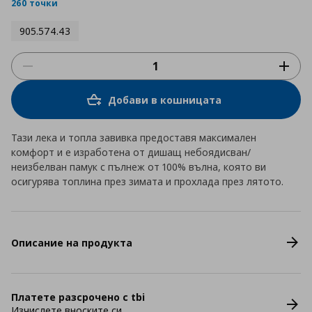
rating
260 точки
905.574.43
Добави в кошницата
Тази лека и топла завивка предоставя максимален
комфорт и е изработена от дишащ небоядисван/
неизбелван памук с пълнеж от 100% вълна, която ви
осигурява топлина през зимата и прохлада през лятото.
Описание на продукта
Платете разсрочено с tbi
Изчислете вноските си