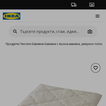
Проследяване на п
Магази
Burge
Camera
Продукти
›
Текстил
›
Завивки
›
Завивки с вълна
›
завивка, умерено топла
Добав