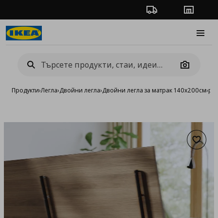
Проследяване на п
Магази
Burge
Camera
Продукти
›
Легла
›
Двойни легла
›
Двойни легла за матрак 140x200см
›
рам
Добав