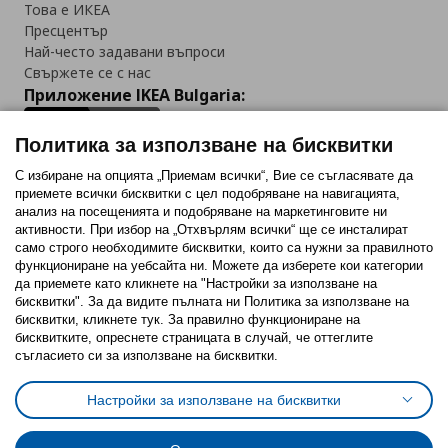
Това е ИКЕА
Пресцентър
Най-често задавани въпроси
Свържете се с нас
Приложение IKEA Bulgaria:
Политика за използване на бисквитки
С избиране на опцията „Приемам всички“, Вие се съгласявате да
приемете всички бисквитки с цел подобряване на навигацията,
Последвайте ни:
анализ на посещенията и подобряване на маркетинговите ни
активности. При избор на „Отхвърлям всички“ ще се инсталират
Facebook
Twitter
Youtube
Pinterest
Instagram
само строго необходимитe бисквитки, които са нужни за правилното
функциониране на уебсайта ни. Можете да изберете кои категории
да приемете като кликнете на "Настройки за използване на
бисквитки". За да видите пълната ни Политика за използване на
бисквитки, кликнете тук. За правилно функциониране на
бисквитките, опреснете страницата в случай, че оттеглите
съгласието си за използване на бисквитки.
Политика за използване на бисквитки (Cookies)
Избор на настройки за използване на бисквитки
Настройки за използване на бисквитки
Условия за ползване на ikea.bg
Обща политика за личните данни
Политика за защита на личните данни на ikea.bg
Общи условия на програма IKEA Family