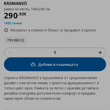
RÅDMANSÖ
рамка за легло, 140x200 см
Цена
290,93 €
290
,
93
€
1455 точки
Матракът и спалното бельо се продават отделно.
795.986.52
Добави в кошницата
Серията RÅDMANSÖ е вдъхновена от средновековния
дизайн с елегантни линии, страхотна функционалност и
топъл цвят орех. Рамката за легло с красиви детайли в
дизайна осигурява допълнителен комфорт и придава
характерен облик на спалнята ви.